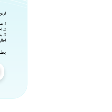
ارتق
1. شبكات أكثر، تغطية أفضل
2. اختر المزود الأنسب لك
3. بطاقات eSIM متعددة الدول لتجوال سلس عبر الحدود
اطلع
بطاقات 