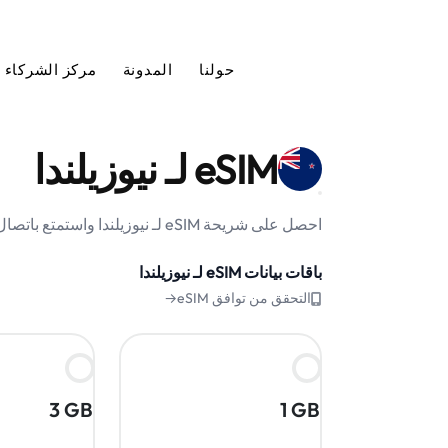
حولنا
المدونة
مركز الشركاء
eSIM لـ نيوزيلندا
احصل على شريحة eSIM لـ نيوزيلندا واستمتع باتصال إنترنت موثوق وبسعر مناسب أثناء رحلتك.
باقات بيانات eSIM لـ نيوزيلندا
التحقق من توافق eSIM→
3 GB
1 GB