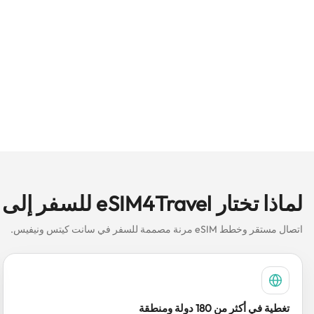
لماذا تختار eSIM4Travel للسفر إلى سانت كيتس ونيفيس باستخدام eSIM؟
اتصال مستقر وخطط eSIM مرنة مصممة للسفر في سانت كيتس ونيفيس.
تغطية في أكثر من 180 دولة ومنطقة