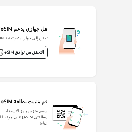
هل جهازي يدعم eSIM؟
تحتاج إلى جهاز يدعم تقنية eSIM للبدء.
التحقق من توافق eSIM
قم بتثبيت بطاقة eSIM قبل المغادرة
سيتم تخزين رمز الاستجابة ا
[بطاقتي eSIM] على م
عناء!