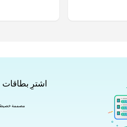
مصممة خصيصًا لتت