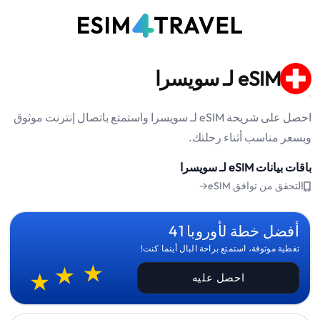
eSIM لـ سويسرا
احصل على شريحة eSIM لـ سويسرا واستمتع باتصال إنترنت موثوق
وبسعر مناسب أثناء رحلتك.
باقات بيانات eSIM لـ سويسرا
التحقق من توافق eSIM→
أفضل خطة لأوروبا 41
تغطية موثوقة، استمتع براحة البال أينما كنت!
احصل عليه