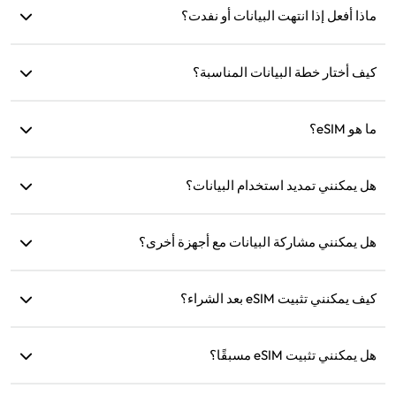
ماذا أفعل إذا انتهت البيانات أو نفدت؟
eSIM مرة واحدة فقط. إذا استمرت المشكلة، يرجى الاتصال بخدمة
العملاء.
يمكنك إعادة الشحن أو شراء خطة جديدة بعد انتهاء صلاحية البيانات.
كيف أختار خطة البيانات المناسبة؟
توفر eSIM4Travel خططًا قياسية مثل 1GB/7 أيام أو (3GB، 5GB،
ما هو eSIM؟
10GB، 20GB)/30 يومًا. يمكنك اختيار الخطة بناءً على احتياجاتك
وإعادة الشحن في أي وقت.
eSIM هي شريحة SIM إلكترونية مدمجة في هاتفك. بعد تنزيلها
هل يمكنني تمديد استخدام البيانات؟
وتثبيتها، يمكنك استخدامها للاتصال بالإنترنت.
نعم، يمكنك شراء خطة جديدة وسيتم تفعيلها تلقائيًا بعد انتهاء الخطة
الحالية.
هل يمكنني مشاركة البيانات مع أجهزة أخرى؟
نعم، يمكنك مشاركة شبكتك مع أجهزة أخرى، وسيكون استهلاك
كيف يمكنني تثبيت eSIM بعد الشراء؟
البيانات هو نفسه كما على هاتفك.
انتقل إلى قسم 'eSIM الخاص بي' على الموقع واتبع التعليمات
للتثبيت.
هل يمكنني تثبيت eSIM مسبقًا؟
نعم، نوصي بتثبيته وإعداده قبل السفر لتتمكن من استخدامه فورًا