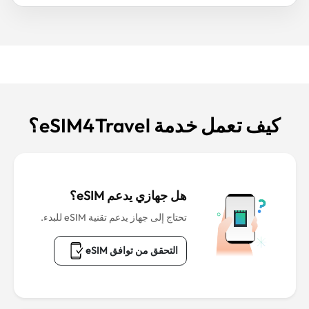
كيف تعمل خدمة eSIM4Travel؟
هل جهازي يدعم eSIM؟
تحتاج إلى جهاز يدعم تقنية eSIM للبدء.
التحقق من توافق eSIM