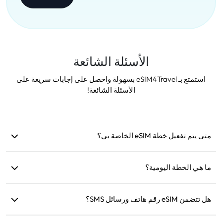
الأسئلة الشائعة
استمتع بـ eSIM4Travel بسهولة واحصل على إجابات سريعة على
الأسئلة الشائعة!
متى يتم تفعيل خطة eSIM الخاصة بي؟
يتم التفعيل بمجرد الاتصال بشبكة مدعومة. نوصي بتثبيتها قبل
السفر.
ما هي الخطة اليومية؟
على سبيل المثال: إذا تم التفعيل الساعة 9 صباحًا، ستستمر حتى
هل تتضمن eSIM رقم هاتف ورسائل SMS؟
الساعة 9 صباحًا في اليوم التالي. إذا استنفدت البيانات اليومية،
ستنخفض السرعة إلى 128 كيلوبت/ثانية، لذلك لن تقلق من نفاد
نحن نوفر خدمات البيانات فقط، ولكن يمكنك استخدام تطبيقات مثل
البيانات مرة واحدة.