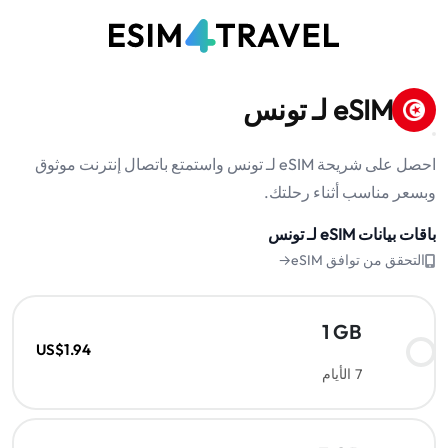
eSIM لـ تونس
احصل على شريحة eSIM لـ تونس واستمتع باتصال إنترنت موثوق
وبسعر مناسب أثناء رحلتك.
باقات بيانات eSIM لـ تونس
التحقق من توافق eSIM→
1 GB
US$1.94
7 الأيام