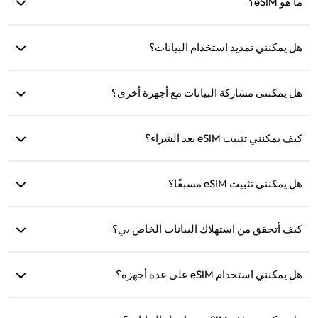
ما هو eSIM؟
10GB، 20GB)/30 يومًا. يمكنك اختيار الخطة بناءً على احتياجاتك
وإعادة الشحن في أي وقت.
eSIM هي شريحة SIM إلكترونية مدمجة في هاتفك. بعد تنزيلها
هل يمكنني تمديد استخدام البيانات؟
وتثبيتها، يمكنك استخدامها للاتصال بالإنترنت.
نعم، يمكنك شراء خطة جديدة وسيتم تفعيلها تلقائيًا بعد انتهاء الخطة
الحالية.
هل يمكنني مشاركة البيانات مع أجهزة أخرى؟
نعم، يمكنك مشاركة شبكتك مع أجهزة أخرى، وسيكون استهلاك
كيف يمكنني تثبيت eSIM بعد الشراء؟
البيانات هو نفسه كما على هاتفك.
انتقل إلى قسم 'eSIM الخاص بي' على الموقع واتبع التعليمات
للتثبيت.
هل يمكنني تثبيت eSIM مسبقًا؟
نعم، نوصي بتثبيته وإعداده قبل السفر لتتمكن من استخدامه فورًا
عند الوصول.
كيف أتحقق من استهلاك البيانات الخاص بي؟
يمكنك التحقق من استهلاك البيانات في قسم 'eSIM الخاص بي'
على الموقع.
هل يمكنني استخدام eSIM على عدة أجهزة؟
لا، يمكن تثبيت كل eSIM على جهاز واحد فقط. يرجى الاتصال بخدمة