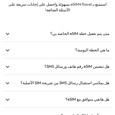
استمتع بـ eSIM4Travel بسهولة واحصل على إجابات سريعة على
الأسئلة الشائعة!
متى يتم تفعيل خطة eSIM الخاصة بي؟
يتم التفعيل بمجرد الاتصال بشبكة مدعومة. نوصي بتثبيتها قبل
السفر.
ما هي الخطة اليومية؟
على سبيل المثال: إذا تم التفعيل الساعة 9 صباحًا، ستستمر حتى
هل تتضمن eSIM رقم هاتف ورسائل SMS؟
الساعة 9 صباحًا في اليوم التالي. إذا استنفدت البيانات اليومية،
ستنخفض السرعة إلى 128 كيلوبت/ثانية، لذلك لن تقلق من نفاد
نحن نوفر خدمات البيانات فقط، ولكن يمكنك استخدام تطبيقات مثل
البيانات مرة واحدة.
WhatsApp للتواصل.
هل يمكنني استقبال رسائل SMS من شريحة SIM الأصلية؟
نعم، يمكنك تفعيل كل من eSIM وشريحة SIM الأصلية في نفس
هل هاتفي متوافق مع eSIM؟
الوقت لاستقبال الرسائل النصية مثل إشعارات بطاقات الائتمان
أثناء السفر.
يمكنك زيارة صفحة التحقق من التوافق الخاصة بنا للتأكد بسرعة إذا