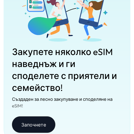
Закупете няколко eSIM
наведнъж и ги
споделете с приятели и
семейство!
Създаден за лесно закупуване и споделяне на
eSIM!
Започнете