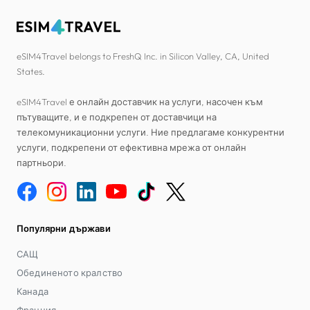
eSIM4Travel belongs to FreshQ Inc. in Silicon Valley, CA, United
States.
eSIM4Travel е онлайн доставчик на услуги, насочен към
пътуващите, и е подкрепен от доставчици на
телекомуникационни услуги. Ние предлагаме конкурентни
услуги, подкрепени от ефективна мрежа от онлайн
партньори.
Популярни държави
САЩ
Обединеното кралство
Канада
Франция