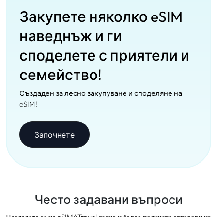
Закупете няколко eSIM
наведнъж и ги
споделете с приятели и
семейство!
Създаден за лесно закупуване и споделяне на
eSIM!
Започнете
Често задавани въпроси
Насладете се на eSIM4Travel лесно и бързо получете отговори на