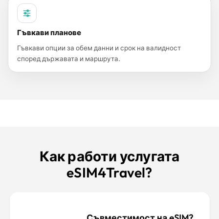
Гъвкави планове
Гъвкави опции за обем данни и срок на валидност
според държавата и маршрута.
Как работи услугата
eSIM4Travel?
Съвместимост на eSIM?