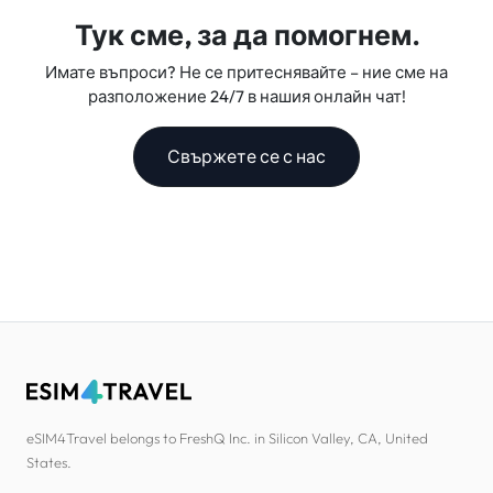
Тук сме, за да помогнем.
Имате въпроси? Не се притеснявайте – ние сме на
разположение 24/7 в нашия онлайн чат!
Свържете се с нас
eSIM4Travel belongs to FreshQ Inc. in Silicon Valley, CA, United
States.