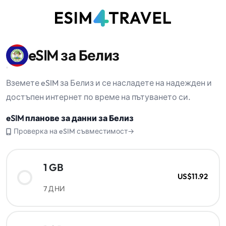
eSIM за Белиз
Вземете eSIM за Белиз и се насладете на надежден и
достъпен интернет по време на пътуването си.
eSIM планове за данни за Белиз
Проверка на eSIM съвместимост→
1 GB
US$11.92
7 ДНИ