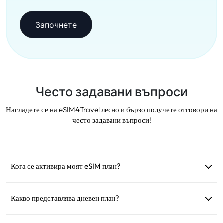
Започнете
Често задавани въпроси
Насладете се на eSIM4Travel лесно и бързо получете отговори на
често задавани въпроси!
Кога се активира моят eSIM план?
Активира се веднага след като се свърже с
поддържана мрежа. Препоръчваме да го инсталирате
Какво представлява дневен план?
преди заминаване.
Например: ако е активиран в 9:00, ще продължи до