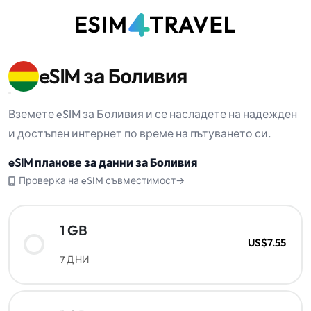
eSIM за Боливия
Вземете eSIM за Боливия и се насладете на надежден
и достъпен интернет по време на пътуването си.
eSIM планове за данни за Боливия
Проверка на eSIM съвместимост→
1 GB
US$7.55
7 ДНИ