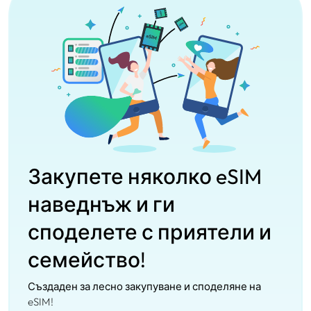
Закупете няколко eSIM
наведнъж и ги
споделете с приятели и
семейство!
Създаден за лесно закупуване и споделяне на
eSIM!