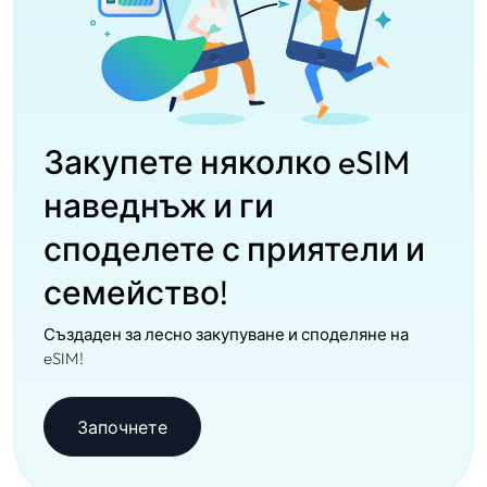
Закупете няколко eSIM
наведнъж и ги
споделете с приятели и
семейство!
Създаден за лесно закупуване и споделяне на
eSIM!
Започнете