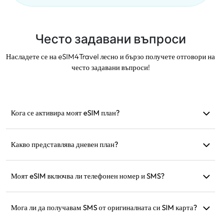
Често задавани въпроси
Насладете се на eSIM4Travel лесно и бързо получете отговори на
често задавани въпроси!
Кога се активира моят eSIM план?
Активира се веднага след като се свърже с
поддържана мрежа. Препоръчваме да го инсталирате
Какво представлява дневен план?
преди заминаване.
Например: ако е активиран в 9:00, ще продължи до
9:00 на следващия ден. Ако изразходвате данните за
Моят eSIM включва ли телефонен номер и SMS?
деня, скоростта ще бъде намалена до 128 kbps, така че
Ние предоставяме само услуги за данни, но можете да
няма да се притеснявате, че ще останете без данни
използвате приложения като WhatsApp за
Мога ли да получавам SMS от оригиналната си SIM карта?
наведнъж.
комуникация.