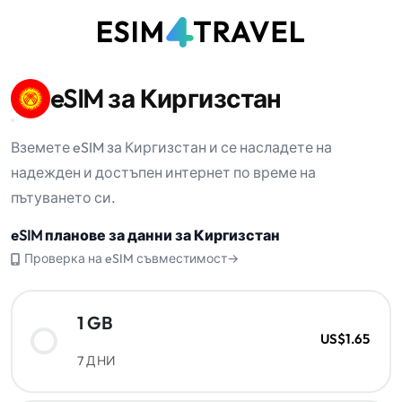
eSIM за Киргизстан
Вземете eSIM за Киргизстан и се насладете на
надежден и достъпен интернет по време на
пътуването си.
eSIM планове за данни за Киргизстан
Проверка на eSIM съвместимост→
1 GB
US$1.65
7 ДНИ