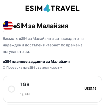
eSIM за Малайзия
Вземете eSIM за Малайзия и се насладете на
надежден и достъпен интернет по време на
пътуването си.
eSIM планове за данни за Малайзия
Проверка на eSIM съвместимост→
1 GB
US$1.16
1 ДНИ