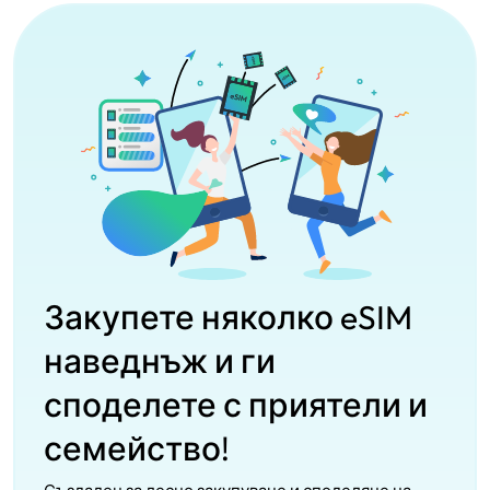
Закупете няколко eSIM
наведнъж и ги
споделете с приятели и
семейство!