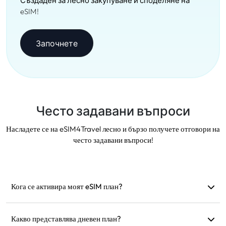
Създаден за лесно закупуване и споделяне на
eSIM!
Започнете
Често задавани въпроси
Насладете се на eSIM4Travel лесно и бързо получете отговори на
често задавани въпроси!
Кога се активира моят eSIM план?
Активира се веднага след като се свърже с
поддържана мрежа. Препоръчваме да го инсталирате
Какво представлява дневен план?