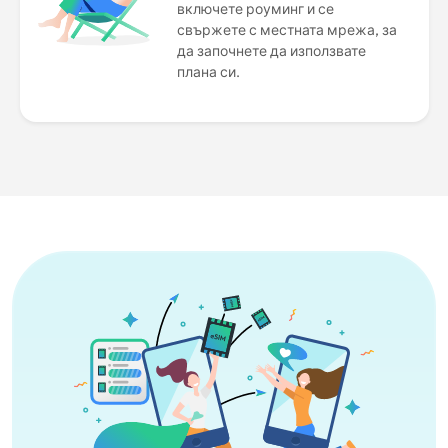
включете роуминг и се
свържете с местната мрежа, за
да започнете да използвате
плана си.