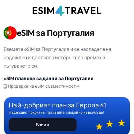
eSIM за Португалия
Вземете eSIM за Португалия и се насладете на
надежден и достъпен интернет по време на
пътуването си.
eSIM планове за данни за Португалия
Проверка на eSIM съвместимост→
Най-добрият план за Европа 41
Надеждно покритие, пътувайте спокойно навсякъде!
Вземи