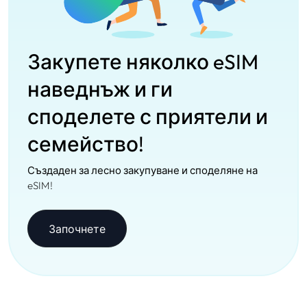
Закупете няколко eSIM
наведнъж и ги
споделете с приятели и
семейство!
Създаден за лесно закупуване и споделяне на
eSIM!
Започнете