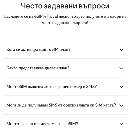
Често задавани въпроси
Насладете се на eSIM4Travel лесно и бързо получете отговори на
често задавани въпроси!
Кога се активира моят eSIM план?
Активира се веднага след като се свърже с
поддържана мрежа. Препоръчваме да го инсталирате
Какво представлява дневен план?
преди заминаване.
Например: ако е активиран в 9:00, ще продължи до
9:00 на следващия ден. Ако изразходвате данните за
Моят eSIM включва ли телефонен номер и SMS?
деня, скоростта ще бъде намалена до 128 kbps, така че
Ние предоставяме само услуги за данни, но можете да
няма да се притеснявате, че ще останете без данни
използвате приложения като WhatsApp за
Мога ли да получавам SMS от оригиналната си SIM карта?
наведнъж.
комуникация.
Да, можете да активирате както eSIM, така и
оригиналната си SIM карта, за да получавате SMS, като
Моят телефон съвместим ли е с eSIM?
например известия за кредитни карти, докато