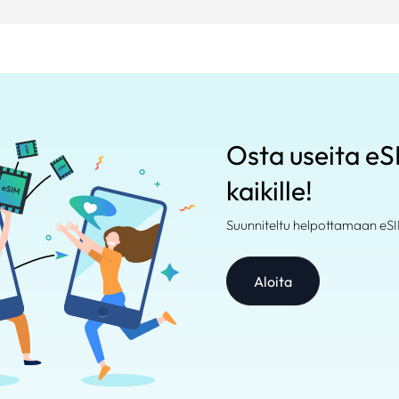
Osta useita eSI
kaikille!
Suunniteltu helpottamaan eSI
Aloita