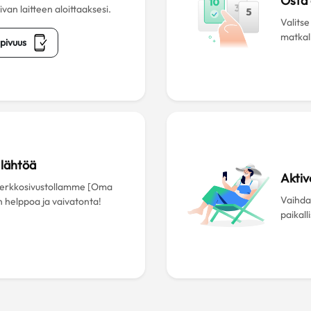
Osta
an laitteen aloittaaksesi.
Valitse
matkall
pivuus
lähtöä
Aktiv
 verkkosivustollamme [Oma
Vaihda 
n helppoa ja vaivatonta!
paikall