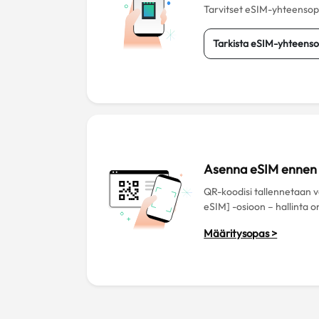
Tarvitset eSIM-yhteensopiv
Tarkista eSIM-yhteenso
Asenna eSIM ennen 
QR-koodisi tallennetaan
eSIM] -osioon – hallinta o
Määritysopas >