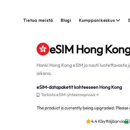
Tietoa meistä
Blogi
Kumppanikeskus
eSIM Hong Kong
Hanki Hong Kong eSIM ja nauti luotettavasta 
aikana.
eSIM-datapaketit kohteeseen Hong Kong
Tarkista eSIM-yhteensopivuus→
The product is currently being upgraded. Please ch
4.4 Käyttäjäarvio