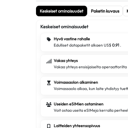
Keskeiset ominaisuudet
Paketin kuvaus
Keskeiset ominaisuudet
Hyvä vastine rahalle
Edulliset datapaketit alkaen US$
0.91
.
Vakaa yhteys
Vakaa yhteys ensisijaiselta operaattorilt
Voimassaolon alkaminen
Voimassaolo alkaa, kun laite yhdistyy tue
Useiden eSIMien ostaminen
Voit ostaa useita eSIMeja kerralla perheell
Laitteiden yhteensopivuus