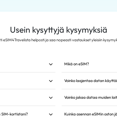
Usein kysyttyjä kysymyksiä
i eSIM4Travelista helposti ja saa nopeasti vastaukset yleisiin kysymyk
Mikä on eSIM?
koon. Suosittelemme
eSIM on puhelimeesi sisäänrake
asentamisen jälkeen voit käytt
Voinko laajentaa datan käyttö
ää seuraavaan päivään klo 9.00
Kyllä, voit ostaa uuden suunnit
ps:ään, joten sinun ei tarvitse
nykyinen suunnitelma vanhene
Voinko jakaa dataa muiden lai
ä sovelluksia, kuten
Kyllä, voit jakaa verkkosi muid
ä SIM-kortistani?
puhelimessasi.
Kuinka asennan eSIMin oston j