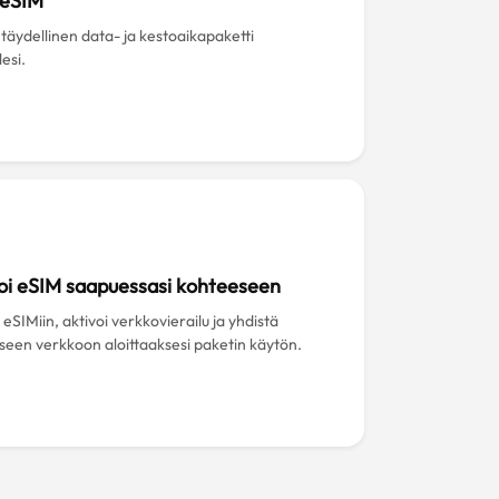
 eSIM
 täydellinen data- ja kestoaikapaketti
esi.
oi eSIM saapuessasi kohteeseen
eSIMiin, aktivoi verkkovierailu ja yhdistä
iseen verkkoon aloittaaksesi paketin käytön.