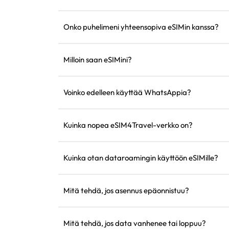
Kyllä, voit aktivoida sekä eSIMin että alkuperäise
vastaanottaaksesi tekstiviestejä, kuten luottokort
Onko puhelimeni yhteensopiva eSIMin kanssa?
aikana.
Voit vierailla yhteensopivuuden tarkistussivullam
tukeeko laitteesi eSIMiä.
Milloin saan eSIMini?
Voit käyttää eSIMiäsi välittömästi 'Oma eSIM' -os
jälkeen.
Voinko edelleen käyttää WhatsAppia?
Kyllä, WhatsApp-numerosi, yhteystietosi ja keskus
muuttumattomina.
Kuinka nopea eSIM4Travel-verkko on?
Voit nähdä tuetun verkkonopeuden tuotetiedoissa
paikallisesta operaattorista.
Kuinka otan dataroamingin käyttöön eSIMille?
Mene laitteen asetuksiin, avaa 'Mobiilidata' tai 'M
'Dataroaming' käyttöön.
Mitä tehdä, jos asennus epäonnistuu?
Tarkista, onko eSIM jo asennettu laitteeseesi, ko
asentaa vain kerran. Jos ongelma jatkuu, ota yht
Mitä tehdä, jos data vanhenee tai loppuu?