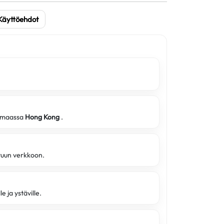
Käyttöehdot
a maassa
Hong Kong
.
ttuun verkkoon.
e ja ystäville.