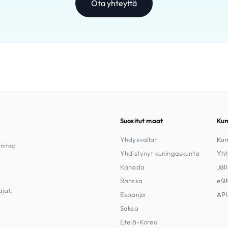
Ota yhteyttä
Suositut maat
Kum
Yhdysvallat
Kum
United
Yhdistynyt kuningaskunta
Yht
Kanada
Jäl
Ranska
eSI
ajat.
Espanja
API
Saksa
Etelä-Korea