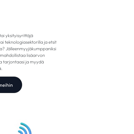
ai yksityisyrittäjä
 teknologiasektorilla ja etsit
sia? Jälleenmyyjäkumppaniksi
mahdollistaa lisäarvon
aa tarjontaasi ja myydä
ä.
 meihin