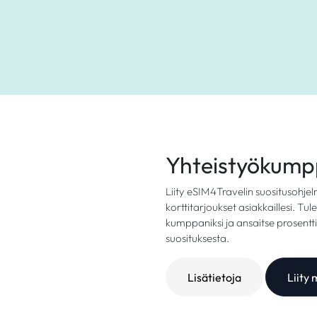
Yhteistyökump
Liity eSIM4Travelin suositusohj
korttitarjoukset asiakkaillesi. Tu
kumppaniksi ja ansaitse prosentt
suosituksesta.
Lisätietoja
Liity 