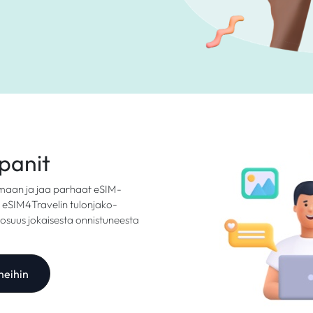
panit
elmaan ja jaa parhaat eSIM-
le eSIM4Travelin tulonjako-
iosuus jokaisesta onnistuneesta
meihin