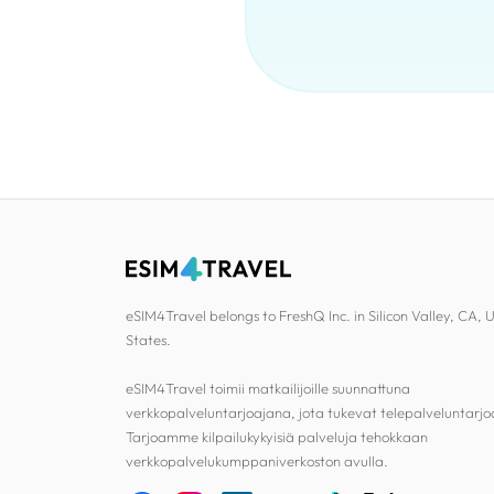
eSIM4Travel belongs to FreshQ Inc. in Silicon Valley, CA, 
States.
eSIM4Travel toimii matkailijoille suunnattuna
verkkopalveluntarjoajana, jota tukevat telepalveluntarjo
Tarjoamme kilpailukykyisiä palveluja tehokkaan
verkkopalvelukumppaniverkoston avulla.