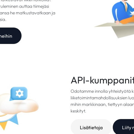
uleminen auttaa tiimejäsi
ansa he matkustavatkaan ja
ia.
meihin
API-kumppani
Odotamme innolla yhteistyötä ka
liiketoimintamahdollisuuksien luo
mihin markkinaan, tiettyyn alaa
keskityt.
Lisätietoja
Liity