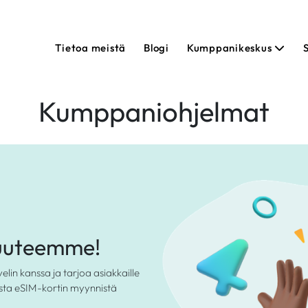
Tietoa meistä
Blogi
Kumppanikeskus
Kumppaniohjelmat
uuteemme!
in kanssa ja tarjoa asiakkaille
esta eSIM-kortin myynnistä