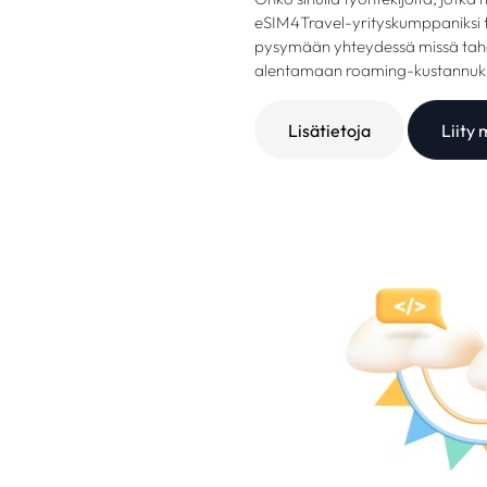
eSIM4Travel-yrityskumppaniksi t
pysymään yhteydessä missä tah
alentamaan roaming-kustannuks
Lisätietoja
Liity 