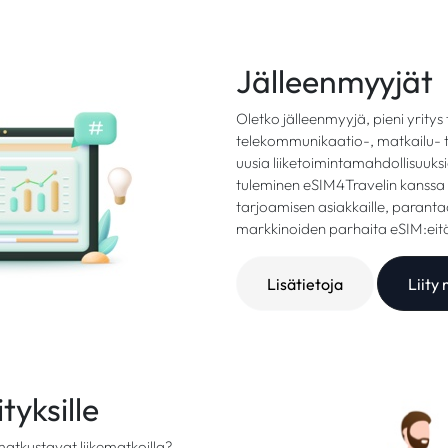
Jälleenmyyjät
Oletko jälleenmyyjä, pieni yritys t
telekommunikaatio-, matkailu- tai
uusia liiketoimintamahdollisuuk
tuleminen eSIM4Travelin kanssa 
tarjoamisen asiakkaille, parant
markkinoiden parhaita eSIM:eit
Lisätietoja
Liity
tyksille
 matkustavat liikematkoilla?