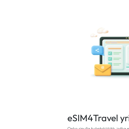
eSIM4Travel yri
Onko sinulla työntekijöitä, jotka