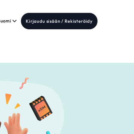
Suomi
Kirjaudu sisään / Rekisteröidy