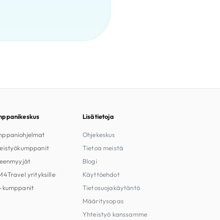
ppanikeskus
Lisätietoja
ppaniohjelmat
Ohjekeskus
eistyökumppanit
Tietoa meistä
leenmyyjät
Blogi
M4Travel yrityksille
Käyttöehdot
-kumppanit
Tietosuojakäytäntö
Määritysopas
Yhteistyö kanssamme