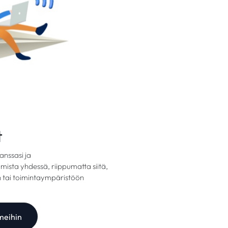
t
nssasi ja
mista yhdessä, riippumatta siitä,
n tai toimintaympäristöön
 meihin