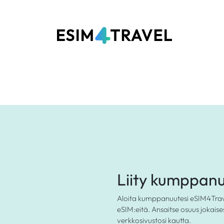
Liity kumppan
Aloita kumppanuutesi eSIM4Travel
eSIM:eitä. Ansaitse osuus jokais
verkkosivustosi kautta.