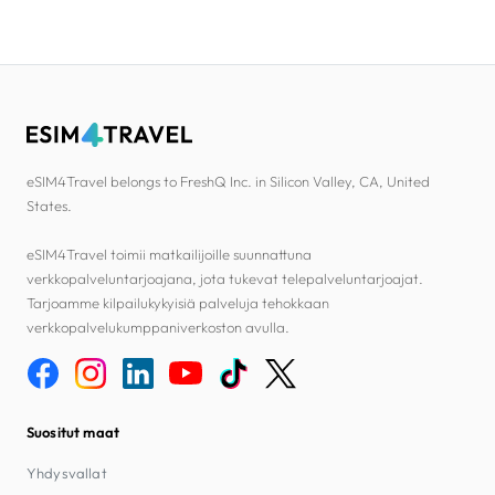
eSIM4Travel belongs to FreshQ Inc. in Silicon Valley, CA, United
States.
eSIM4Travel toimii matkailijoille suunnattuna
verkkopalveluntarjoajana, jota tukevat telepalveluntarjoajat.
Tarjoamme kilpailukykyisiä palveluja tehokkaan
verkkopalvelukumppaniverkoston avulla.
Suositut maat
Yhdysvallat