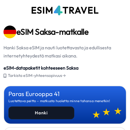
eSIM Saksa-matkalle
Hanki Saksa eSIM ja nauti luotettavasta ja edullisesta
internetyhteydestä matkasi aikana.
eSIM-datapaketit kohteeseen Saksa
Tarkista eSIM-yhteensopivuus→
Paras Eurooppa 41
Luotettava peitto – matkusta huoletta minne tahansa menetkin!
Hanki