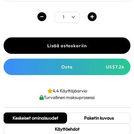
Lisää ostoskoriin
Osta
US$7.26
4.4 Käyttäjäarvio
Turvallinen maksuprosessi
Keskeiset ominaisuudet
Paketin kuvaus
Käyttöehdot