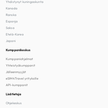
Yhdistynyt kuningaskunta
Kanada
Ranska
Espanja
Saksa
Etelä-Korea
Japani
Kumppanikeskus
Kumppaniohjelmat
Yhteistyökumppanit
Jälleenmyyjät
eSIM4Travel yrityksille
API-kumppanit
Lisätietoja
Ohjekeskus