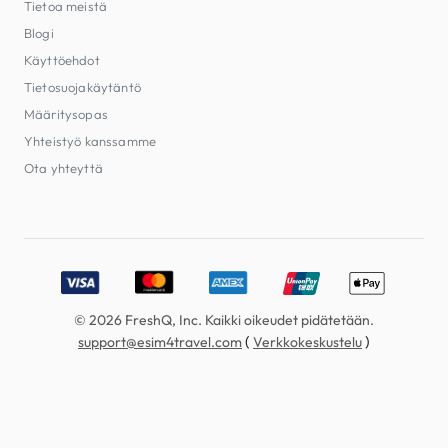
Tietoa meistä
Blogi
Käyttöehdot
Tietosuojakäytäntö
Määritysopas
Yhteistyö kanssamme
Ota yhteyttä
Accepted payment methods: Visa, MasterCard, American E
© 2026 FreshQ, Inc. Kaikki oikeudet pidätetään.
(
)
support@esim4travel.com
Verkkokeskustelu