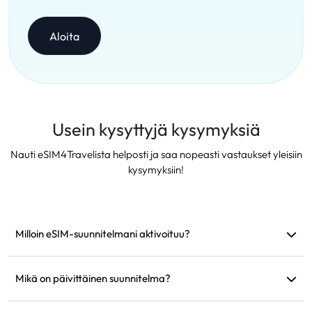
Aloita
Usein kysyttyjä kysymyksiä
Nauti eSIM4Travelista helposti ja saa nopeasti vastaukset yleisiin
kysymyksiin!
Milloin eSIM-suunnitelmani aktivoituu?
Se aktivoituu heti, kun se yhdistää tuettuun verkkoon.
Suosittelemme asentamaan sen ennen lähtöä.
Mikä on päivittäinen suunnitelma?
Esimerkiksi: jos se aktivoidaan klo 9.00, se kestää seuraavaan