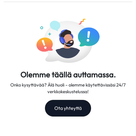
Tarjoamme joustavia datasuunnitelmia, luotettavia
kuluessa.
verkkonopeuksia ja erinomaista asiakastukea, mikä tekee
meistä luotettavan matkakumppanin.
Olemme täällä auttamassa.
Onko kysyttävää? Älä huoli – olemme käytettävissäsi 24/7
verkkokeskustelussa!
Ota yhteyttä