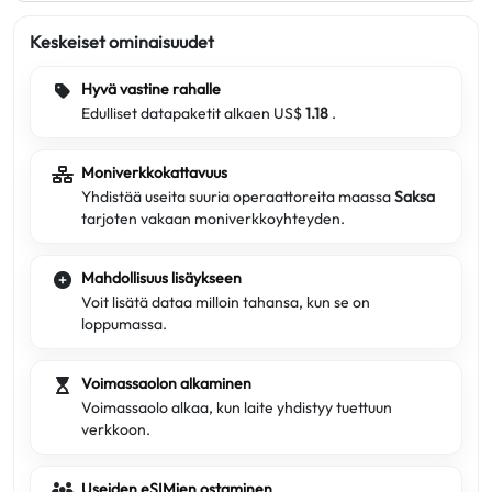
Keskeiset ominaisuudet
Hyvä vastine rahalle
Edulliset datapaketit alkaen US$
1.18
.
Moniverkkokattavuus
Yhdistää useita suuria operaattoreita maassa
Saksa
tarjoten vakaan moniverkkoyhteyden.
Mahdollisuus lisäykseen
Voit lisätä dataa milloin tahansa, kun se on
loppumassa.
Voimassaolon alkaminen
Voimassaolo alkaa, kun laite yhdistyy tuettuun
verkkoon.
Useiden eSIMien ostaminen