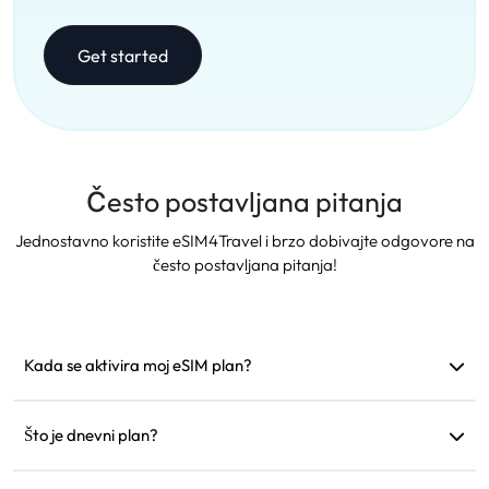
Get started
Često postavljana pitanja
Jednostavno koristite eSIM4Travel i brzo dobivajte odgovore na
često postavljana pitanja!
Kada se aktivira moj eSIM plan?
Aktivira se čim se poveže s podržanom mrežom.
Preporučujemo instalaciju prije polaska.
Što je dnevni plan?
Na primjer: ako se aktivira u 9 sati ujutro, vrijedi do 9 sati