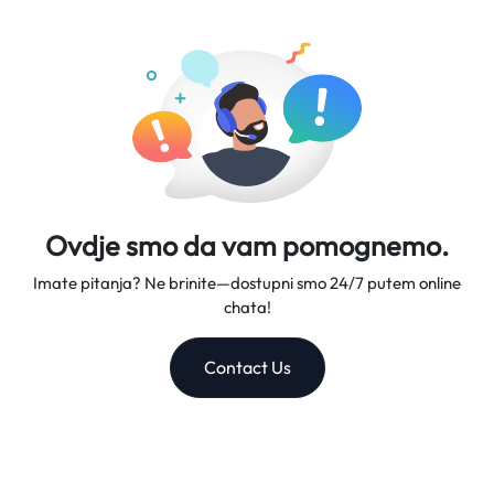
mreže i izvrsnu korisničku podršku, što nas čini vašim
pouzdanim pratiteljem na putovanjima.
Ovdje smo da vam pomognemo.
Imate pitanja? Ne brinite—dostupni smo 24/7 putem online
chata!
Contact Us