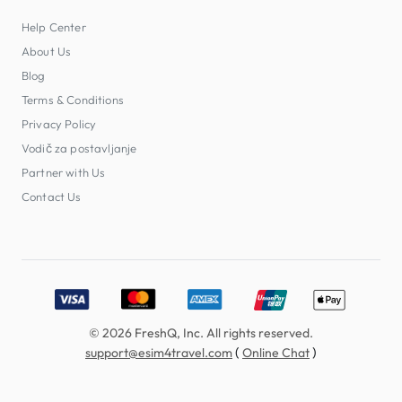
Help Center
About Us
Blog
Terms & Conditions
Privacy Policy
Vodič za postavljanje
Partner with Us
Contact Us
Accepted payment methods: Visa, MasterCard, American E
© 2026 FreshQ, Inc. All rights reserved.
(
)
support@esim4travel.com
Online Chat