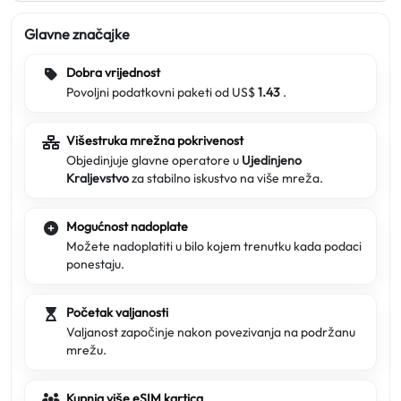
Glavne značajke
Dobra vrijednost
Povoljni podatkovni paketi od US$
1.43
.
Višestruka mrežna pokrivenost
Objedinjuje glavne operatore u
Ujedinjeno
Kraljevstvo
za stabilno iskustvo na više mreža.
Mogućnost nadoplate
Možete nadoplatiti u bilo kojem trenutku kada podaci
ponestaju.
Početak valjanosti
Valjanost započinje nakon povezivanja na podržanu
mrežu.
Kupnja više eSIM kartica