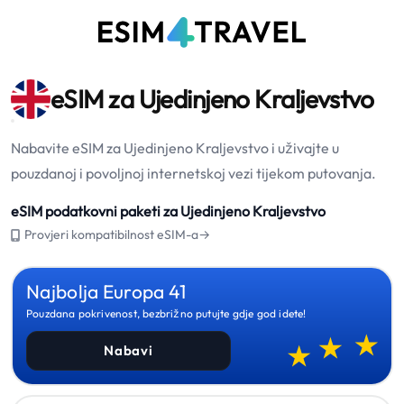
eSIM za Ujedinjeno Kraljevstvo
Nabavite eSIM za Ujedinjeno Kraljevstvo i uživajte u
pouzdanoj i povoljnoj internetskoj vezi tijekom putovanja.
eSIM podatkovni paketi za Ujedinjeno Kraljevstvo
Provjeri kompatibilnost eSIM-a→
Najbolja Europa 41
Pouzdana pokrivenost, bezbrižno putujte gdje god idete!
Nabavi