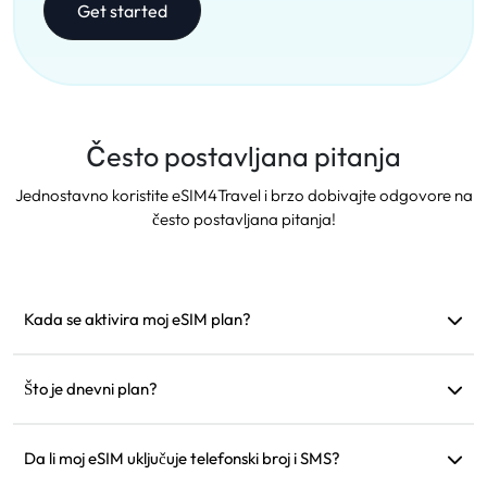
Get started
Često postavljana pitanja
Jednostavno koristite eSIM4Travel i brzo dobivajte odgovore na
često postavljana pitanja!
Kada se aktivira moj eSIM plan?
Aktivira se čim se poveže s podržanom mrežom.
Preporučujemo instalaciju prije polaska.
Što je dnevni plan?
Na primjer: ako se aktivira u 9 sati ujutro, vrijedi do 9 sati
sljedećeg dana. Ako potrošite podatke za taj dan, brzina će
Da li moj eSIM uključuje telefonski broj i SMS?
biti smanjena na 128 kbps, tako da ne morate brinuti o