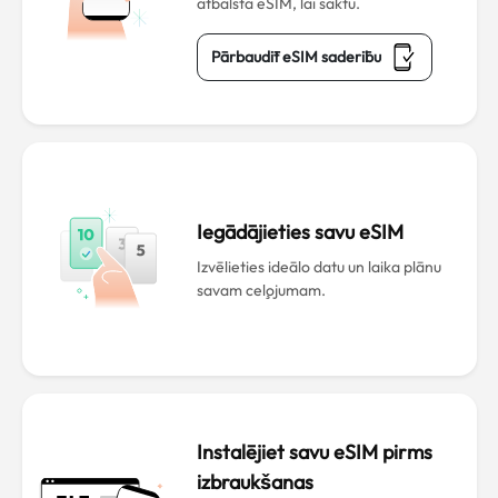
atbalsta eSIM, lai sāktu.
Pārbaudīt eSIM saderību
Iegādājieties savu eSIM
Izvēlieties ideālo datu un laika plānu
savam ceļojumam.
Instalējiet savu eSIM pirms
izbraukšanas