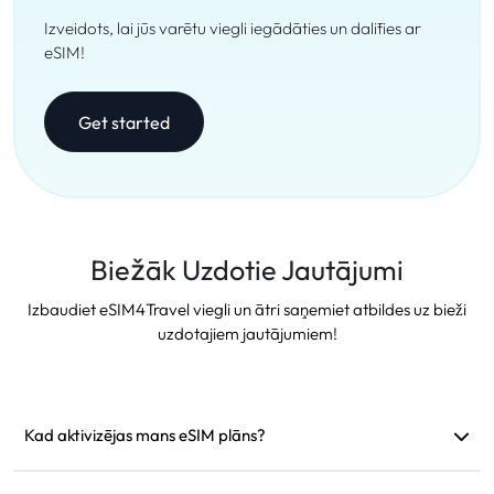
Izveidots, lai jūs varētu viegli iegādāties un dalīties ar
eSIM!
Get started
Biežāk Uzdotie Jautājumi
Izbaudiet eSIM4Travel viegli un ātri saņemiet atbildes uz bieži
uzdotajiem jautājumiem!
Kad aktivizējas mans eSIM plāns?
Tas aktivizējas tiklīdz pieslēdzas atbalstītam tīklam. Mēs