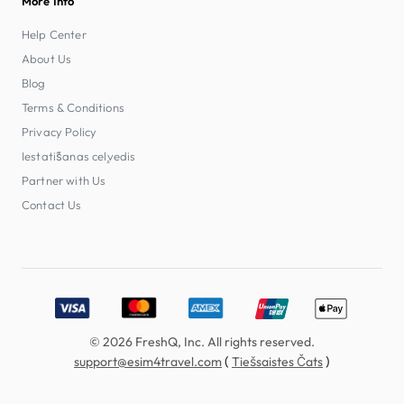
More Info
Help Center
About Us
Blog
Terms & Conditions
Privacy Policy
Iestatīšanas ceļvedis
Partner with Us
Contact Us
Accepted payment methods: Visa, MasterCard, American E
© 2026 FreshQ, Inc. All rights reserved.
(
)
support@esim4travel.com
Tiešsaistes Čats