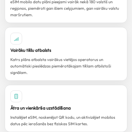
eSIM mobilo datu plāni pieejami vairāk nekā 180 valstīs un
reģionos, piemēroti gan īsiem ceļojumiem, gan vairāku valstu
maršrutiem.
Vairāku tīklu atbalsts
Katrs plāns atbalsta vairākus vietējos operatorus un
automātiski pieslēdzas piemērotākajam tīklam atbilstoši
signālam.
Ātra un vienkārša uzstādīšana
Instalējiet eSIM, noskenējot QR kodu, un aktivizējiet mobilos
datus pēc ierašanās bez fiziskas SIM kartes.