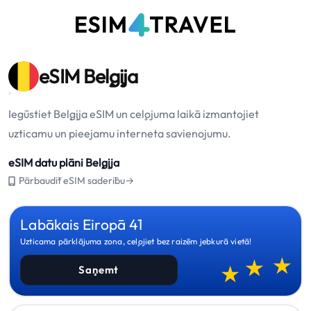
eSIM Beļģija
Iegūstiet Beļģija eSIM un ceļojuma laikā izmantojiet
uzticamu un pieejamu interneta savienojumu.
eSIM datu plāni Beļģija
Pārbaudīt eSIM saderību→
Labākais Eiropā 41
Uzticama pārklājuma zona, ceļojiet bez raizēm jebkurā vietā!
Saņemt