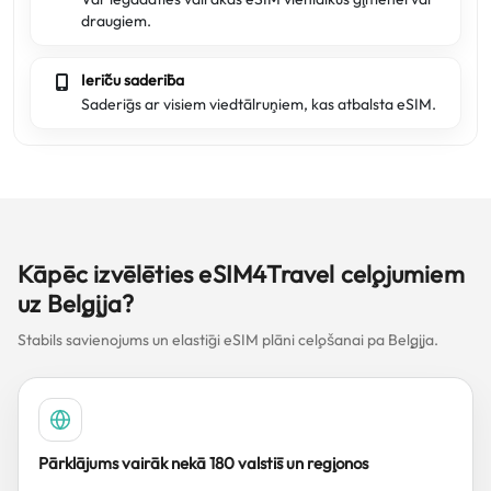
draugiem.
Ierīču saderība
Saderīgs ar visiem viedtālruņiem, kas atbalsta eSIM.
Kāpēc izvēlēties eSIM4Travel ceļojumiem
uz Beļģija?
Stabils savienojums un elastīgi eSIM plāni ceļošanai pa Beļģija.
Pārklājums vairāk nekā 180 valstīs un reģionos