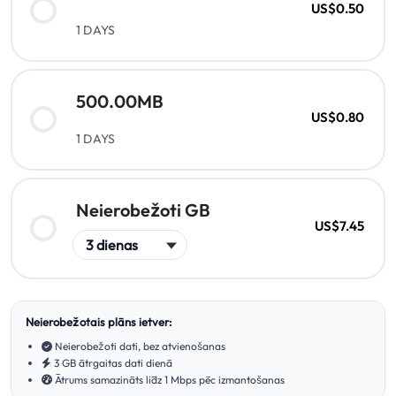
US$0.50
1 DAYS
500.00MB
US$0.80
1 DAYS
Neierobežoti GB
US$7.45
Neierobežotais plāns ietver:
Neierobežoti dati, bez atvienošanas
3 GB ātrgaitas dati dienā
Ātrums samazināts līdz 1 Mbps pēc izmantošanas