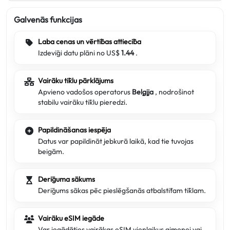
Galvenās funkcijas
Laba cenas un vērtības attiecība
Izdevīgi datu plāni no US$
1.44
.
Vairāku tīklu pārklājums
Apvieno vadošos operatorus
Beļģija
, nodrošinot
stabilu vairāku tīklu pieredzi.
Papildināšanas iespēja
Datus var papildināt jebkurā laikā, kad tie tuvojas
beigām.
Derīguma sākums
Derīgums sākas pēc pieslēgšanās atbalstītam tīklam.
Vairāku eSIM iegāde
Var iegādāties vairākas eSIM vienlaikus ģimenei vai