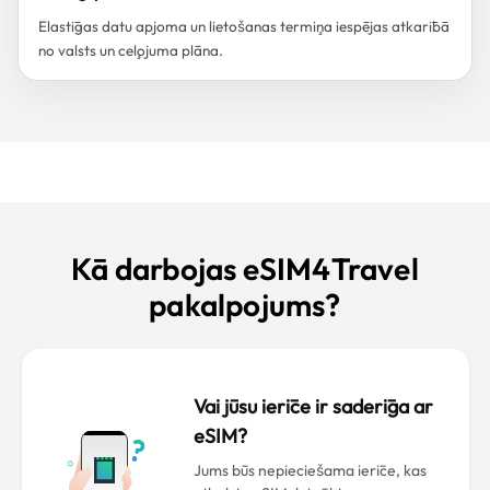
Elastīgas datu apjoma un lietošanas termiņa iespējas atkarībā
no valsts un ceļojuma plāna.
Kā darbojas eSIM4Travel
pakalpojums?
Vai jūsu ierīce ir saderīga ar
eSIM?
Jums būs nepieciešama ierīce, kas