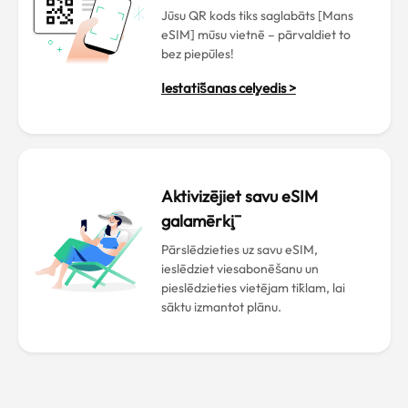
Jūsu QR kods tiks saglabāts [Mans
eSIM] mūsu vietnē – pārvaldiet to
bez piepūles!
Iestatīšanas ceļvedis >
Aktivizējiet savu eSIM
galamērķī
Pārslēdzieties uz savu eSIM,
ieslēdziet viesabonēšanu un
pieslēdzieties vietējam tīklam, lai
sāktu izmantot plānu.