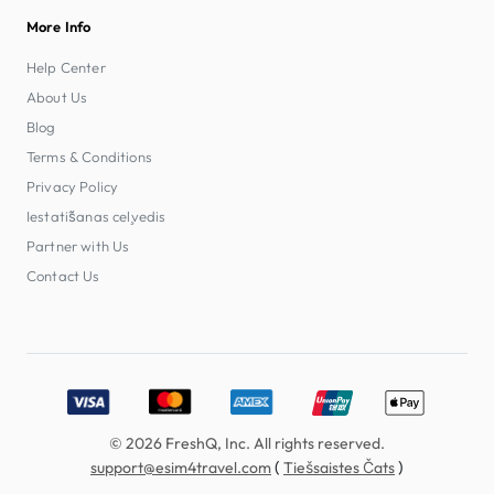
More Info
Help Center
About Us
Blog
Terms & Conditions
Privacy Policy
Iestatīšanas ceļvedis
Partner with Us
Contact Us
Accepted payment methods: Visa, MasterCard, American E
© 2026 FreshQ, Inc. All rights reserved.
(
)
support@esim4travel.com
Tiešsaistes Čats