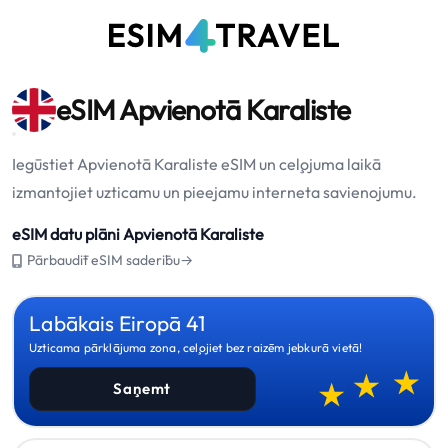
eSIM Apvienotā Karaliste
Iegūstiet Apvienotā Karaliste eSIM un ceļojuma laikā
izmantojiet uzticamu un pieejamu interneta savienojumu.
eSIM datu plāni Apvienotā Karaliste
Pārbaudīt eSIM saderību→
Labākais Eiropā 41
Uzticama pārklājuma zona, ceļojiet bez raizēm jebkurā vietā!
Saņemt