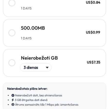
US$0.84
1 DAYS
500.00MB
US$0.99
1 DAYS
Neierobežoti GB
US$7.35
Neierobežotais plāns ietver:
Neierobežoti dati, bez atvienošanas
3 GB ātrgaitas dati dienā
Ātrums samazināts līdz 1 Mbps pēc izmantošanas