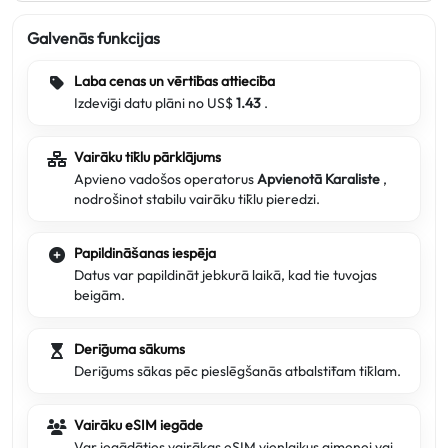
Galvenās funkcijas
Laba cenas un vērtības attiecība
Izdevīgi datu plāni no US$
1.43
.
Vairāku tīklu pārklājums
Apvieno vadošos operatorus
Apvienotā Karaliste
,
nodrošinot stabilu vairāku tīklu pieredzi.
Papildināšanas iespēja
Datus var papildināt jebkurā laikā, kad tie tuvojas
beigām.
Derīguma sākums
Derīgums sākas pēc pieslēgšanās atbalstītam tīklam.
Vairāku eSIM iegāde
Var iegādāties vairākas eSIM vienlaikus ģimenei vai