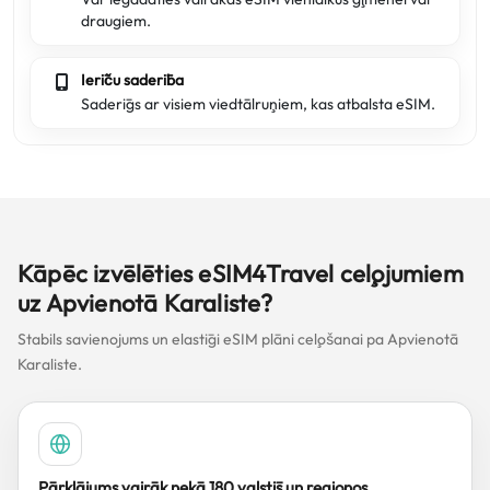
draugiem.
Ierīču saderība
Saderīgs ar visiem viedtālruņiem, kas atbalsta eSIM.
Kāpēc izvēlēties eSIM4Travel ceļojumiem
uz Apvienotā Karaliste?
Stabils savienojums un elastīgi eSIM plāni ceļošanai pa Apvienotā
Karaliste.
Pārklājums vairāk nekā 180 valstīs un reģionos