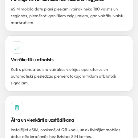
eSIM mobilo datu plāni pieejami vairāk nekā 180 valstīs un
reģionos, piemēroti gan īsiem ceļojumiem, gan vairāku valstu
maršrutiem.
Vairāku tīklu atbalsts
Katrs plāns atbalsta vairākus vietējos operatorus un
automātiski pieslēdzas piemērotākajam tīklam atbilstoši
signālam.
Ātra un vienkārša uzstādīšana
Instalējiet eSIM, noskenējot QR kodu, un aktivizējiet mobilos
datus pēc ierašanās bez fiziskas SIM kartes.