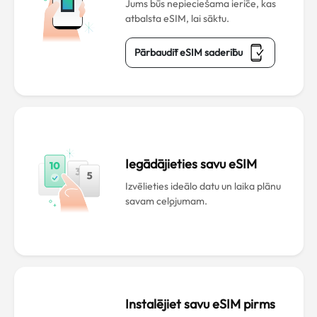
Jums būs nepieciešama ierīce, kas
atbalsta eSIM, lai sāktu.
Pārbaudīt eSIM saderību
Iegādājieties savu eSIM
Izvēlieties ideālo datu un laika plānu
savam ceļojumam.
Instalējiet savu eSIM pirms