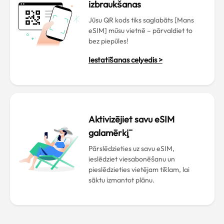
izbraukšanas
Jūsu QR kods tiks saglabāts [Mans
eSIM] mūsu vietnē – pārvaldiet to
bez piepūles!
Iestatīšanas ceļvedis >
Aktivizējiet savu eSIM
galamērķī
Pārslēdzieties uz savu eSIM,
ieslēdziet viesabonēšanu un
pieslēdzieties vietējam tīklam, lai
sāktu izmantot plānu.