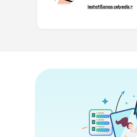
Iestatīšanas ceļvedis >