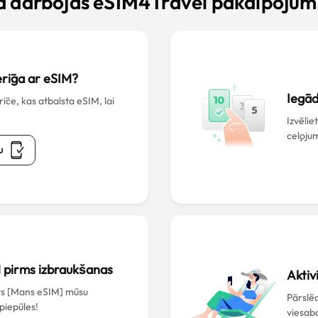
ā darbojas eSIM4Travel pakalpojum
derīga ar eSIM?
Iegād
ce, kas atbalsta eSIM, lai
Izvēlie
ceļoju
u
M pirms izbraukšanas
Aktiv
āts [Mans eSIM] mūsu
Pārslēd
 piepūles!
viesabo