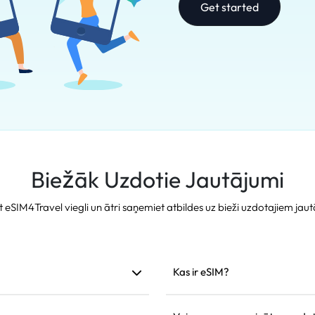
Get started
Biežāk Uzdotie Jautājumi
t eSIM4Travel viegli un ātri saņemiet atbildes uz bieži uzdotajiem jau
Kas ir eSIM?
am. Mēs iesakām to uzstādīt
eSIM ir iebūvēta elektroniskā S