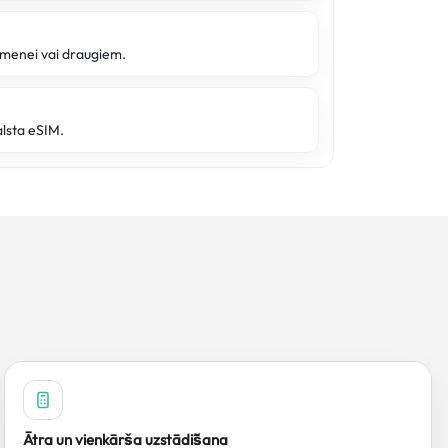
imenei vai draugiem.
alsta eSIM.
Ātra un vienkārša uzstādīšana