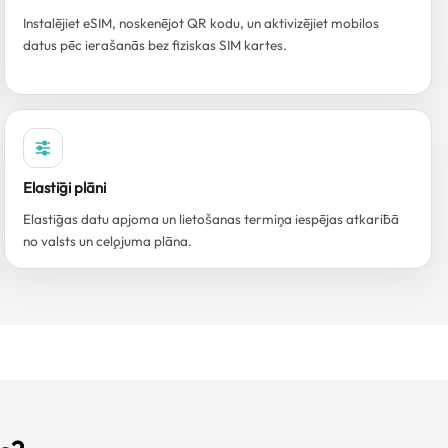
Instalējiet eSIM, noskenējot QR kodu, un aktivizējiet mobilos
datus pēc ierašanās bez fiziskas SIM kartes.
Elastīgi plāni
Elastīgas datu apjoma un lietošanas termiņa iespējas atkarībā
no valsts un ceļojuma plāna.