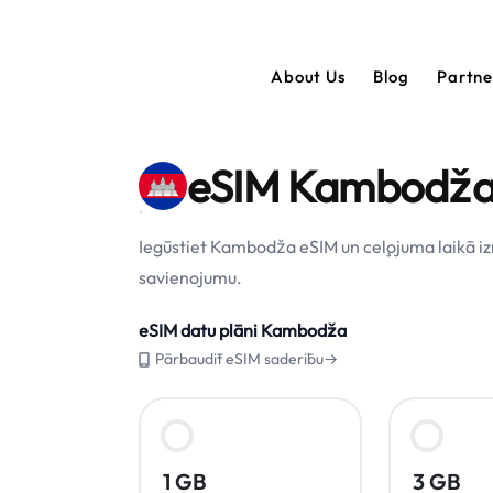
About Us
Blog
Partn
eSIM Kambodž
Iegūstiet Kambodža eSIM un ceļojuma laikā i
savienojumu.
eSIM datu plāni Kambodža
Pārbaudīt eSIM saderību→
1 GB
3 GB