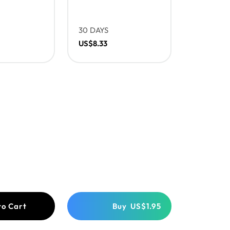
30 DAYS
US$8.33
to Cart
Buy
US$1.95