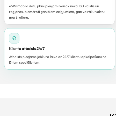
eSIM mobilo datu plāni pieejami vairāk nekā 180 valstīs un
reģionos, piemēroti gan īsiem ceļojumiem, gan vairāku valstu
maršrutiem.
Klientu atbalsts 24/7
Atbalsts pieejams jebkurā laikā ar 24/7 klientu apkalpošanu no
īstiem speciālistiem.