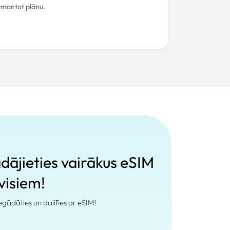
izmantot plānu.
ādājieties vairākus eSIM
 visiem!
 iegādāties un dalīties ar eSIM!