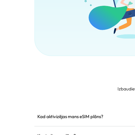
Izbaudie
Kad aktivizējas mans eSIM plāns?
Tas aktivizējas tiklīdz pieslēdzas atbalstītam tīkl