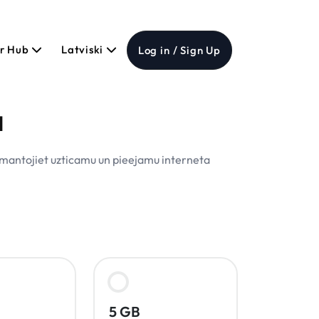
er Hub
Latviski
Log in / Sign Up
a
zmantojiet uzticamu un pieejamu interneta
5 GB