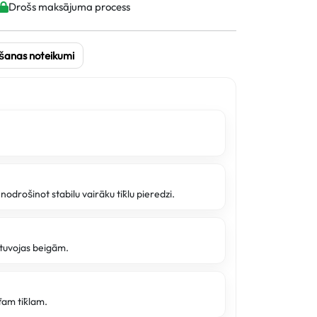
Drošs maksājuma process
šanas noteikumi
 nodrošinot stabilu vairāku tīklu pieredzi.
e tuvojas beigām.
tam tīklam.