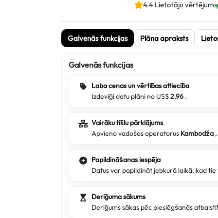
4.4 Lietotāju vērtējums
Galvenās funkcijas
Plāna apraksts
Lieto
Galvenās funkcijas
Laba cenas un vērtības attiecība
Izdevīgi datu plāni no US$
2.96
.
Vairāku tīklu pārklājums
Apvieno vadošos operatorus
Kambodža
,
Papildināšanas iespēja
Datus var papildināt jebkurā laikā, kad ti
Derīguma sākums
Derīgums sākas pēc pieslēgšanās atbalstī