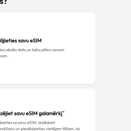
s?
ājieties savu eSIM
ties ideālo datu un laika plānu savam
mam.
izējiet savu eSIM galamērķī
zieties uz savu eSIM, ieslēdziet
nēšanu un pieslēdzieties vietējam tīklam, lai