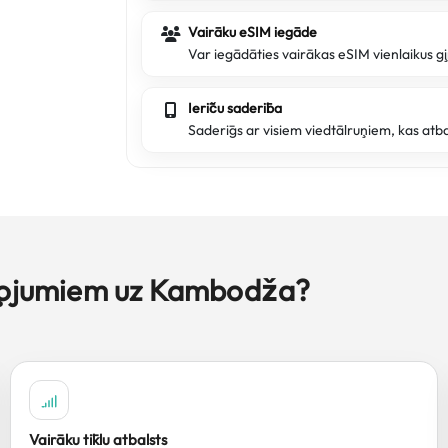
Vairāku eSIM iegāde
Var iegādāties vairākas eSIM vienlaikus ģ
Ierīču saderība
Saderīgs ar visiem viedtālruņiem, kas atb
eļojumiem uz Kambodža?
Vairāku tīklu atbalsts