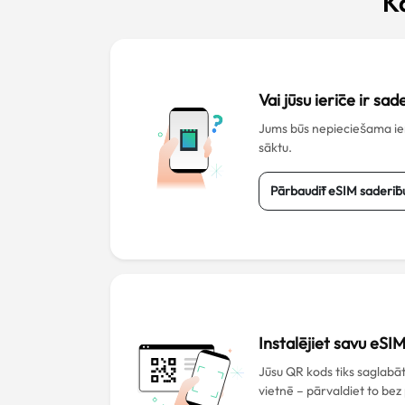
K
Vai jūsu ierīce ir sa
Jums būs nepieciešama ierī
sāktu.
Pārbaudīt eSIM saderīb
Instalējiet savu eSI
Jūsu QR kods tiks saglab
vietnē – pārvaldiet to bez