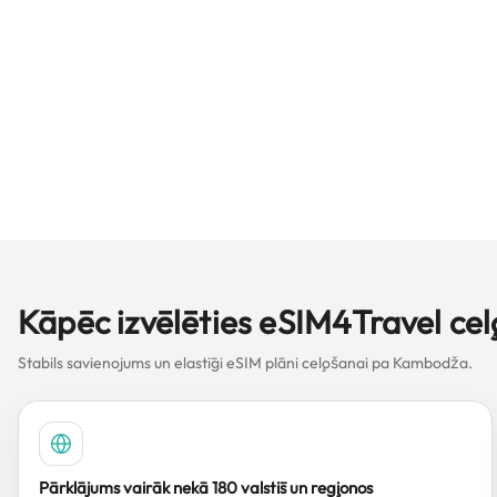
Kāpēc izvēlēties eSIM4Travel c
Stabils savienojums un elastīgi eSIM plāni ceļošanai pa Kambodža.
Pārklājums vairāk nekā 180 valstīs un reģionos