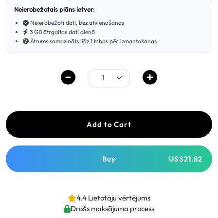
Neierobežotais plāns ietver:
Neierobežoti dati, bez atvienošanas
3 GB ātrgaitas dati dienā
Ātrums samazināts līdz 1 Mbps pēc izmantošanas
Add to Cart
Buy
US$21.82
4.4 Lietotāju vērtējums
Drošs maksājuma process