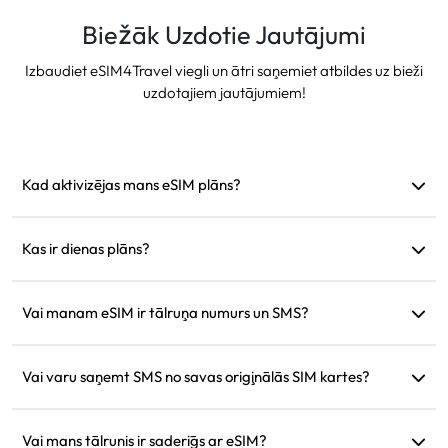
Biežāk Uzdotie Jautājumi
Izbaudiet eSIM4Travel viegli un ātri saņemiet atbildes uz bieži
uzdotajiem jautājumiem!
Kad aktivizējas mans eSIM plāns?
Tas aktivizējas tiklīdz pieslēdzas atbalstītam tīklam. Mēs
iesakām to uzstādīt pirms izbraukšanas.
Kas ir dienas plāns?
Piemēram: ja tas aktivizējas plkst. 9:00, tas darbosies līdz
nākamās dienas plkst. 9:00. Ja dienas dati ir iztērēti, ātrums
Vai manam eSIM ir tālruņa numurs un SMS?
samazināsies līdz 128kbps, tāpēc jums nav jāuztraucas par
Mēs piedāvājam tikai datu pakalpojumus, bet jūs varat
datu izsīkumu uzreiz.
izmantot tādas lietotnes kā WhatsApp saziņai.
Vai varu saņemt SMS no savas oriģinālās SIM kartes?
Jā, jūs varat vienlaicīgi aktivizēt gan eSIM, gan oriģinālo SIM
karti, lai saņemtu SMS, piemēram, kredītkaršu paziņojumus
Vai mans tālrunis ir saderīgs ar eSIM?