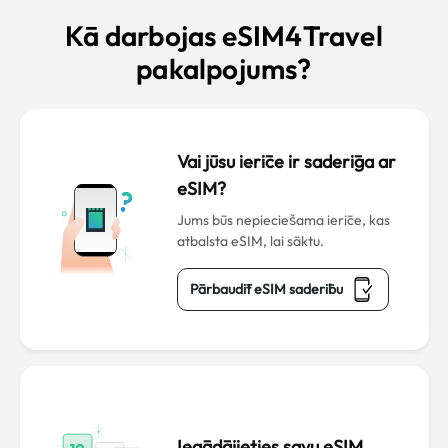
Kā darbojas eSIM4Travel
pakalpojums?
Vai jūsu ierīce ir saderīga ar
eSIM?
Jums būs nepieciešama ierīce, kas
atbalsta eSIM, lai sāktu.
Pārbaudīt eSIM saderību
Iegādājieties savu eSIM