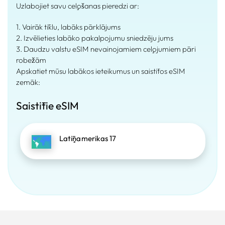
Uzlabojiet savu ceļošanas pieredzi ar:
1. Vairāk tīklu, labāks pārklājums
2. Izvēlieties labāko pakalpojumu sniedzēju jums
3. Daudzu valstu eSIM nevainojamiem ceļojumiem pāri
robežām
Apskatiet mūsu labākos ieteikumus un saistītos eSIM
zemāk:
Saistītie eSIM
Latīņamerikas 17