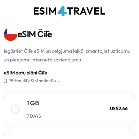
eSIM Čīle
Iegūstiet Čīle eSIM un ceļojuma laikā izmantojiet uzticamu
un pieejamu interneta savienojumu.
eSIM datu plāni Čīle
Pārbaudīt eSIM saderību→
1 GB
US$2.66
7 DAYS