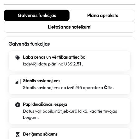
Galvenās funkcijas
Plāna apraksts
Lietošanas noteikumi
Galvenās funkcijas
Laba cenas un vērtības attiecība
Izdevīgi datu plāni no US$
2.51
.
Stabils savienojums
Stabils savienojums no izvēlētā operatora
Čīle
.
Papildināšanas iespēja
Datus var papildināt jebkurā laikā, kad tie tuvojas
beigām.
Derīguma sākums