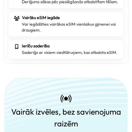
Derīgums sākas pēc pieslēgšanās atbalstītam tīklam.
Vairāku eSIM iegāde
Var iegādāties vairākas eSIM vienlaikus ģimenei vai
draugiem.
Ierīču saderība
Saderīgs ar visiem viedtālruņiem, kas atbalsta eSIM.
Vairāk izvēles, bez savienojuma
raizēm