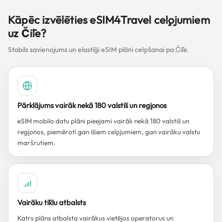
Kāpēc izvēlēties eSIM4Travel ceļojumiem
uz Čīle?
Stabils savienojums un elastīgi eSIM plāni ceļošanai pa Čīle.
Pārklājums vairāk nekā 180 valstīs un reģionos
eSIM mobilo datu plāni pieejami vairāk nekā 180 valstīs un
reģionos, piemēroti gan īsiem ceļojumiem, gan vairāku valstu
maršrutiem.
Vairāku tīklu atbalsts
Katrs plāns atbalsta vairākus vietējos operatorus un