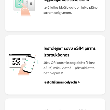
Izvēlieties ideālo datu un laika plānu
savam ceļojumam.
Instalējiet savu eSIM pirms
izbraukšanas
Jūsu QR kods tiks saglabāts [Mans
eSIM] mūsu vietnē – pārvaldiet to
bez piepūles!
Iestatīšanas ceļvedis >