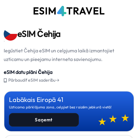
eSIM Čehija
Iegūstiet Čehija eSIM un ceļojuma laikā izmantojiet
uzticamu un pieejamu interneta savienojumu.
eSIM datu plāni Čehija
Pārbaudīt eSIM saderību→
Labākais Eiropā 41
Uzticama pārklājuma zona, ceļojiet bez raizēm jebkurā vietā!
Saņemt