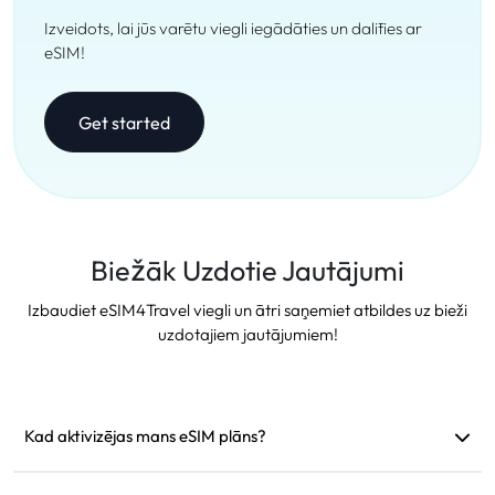
Izveidots, lai jūs varētu viegli iegādāties un dalīties ar
eSIM!
Get started
Biežāk Uzdotie Jautājumi
Izbaudiet eSIM4Travel viegli un ātri saņemiet atbildes uz bieži
uzdotajiem jautājumiem!
Kad aktivizējas mans eSIM plāns?
Tas aktivizējas tiklīdz pieslēdzas atbalstītam tīklam. Mēs