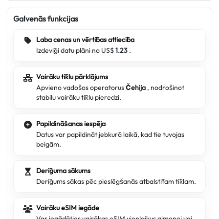
Galvenās funkcijas
Laba cenas un vērtības attiecība
Izdevīgi datu plāni no US$
1.23
.
Vairāku tīklu pārklājums
Apvieno vadošos operatorus
Čehija
, nodrošinot
stabilu vairāku tīklu pieredzi.
Papildināšanas iespēja
Datus var papildināt jebkurā laikā, kad tie tuvojas
beigām.
Derīguma sākums
Derīgums sākas pēc pieslēgšanās atbalstītam tīklam.
Vairāku eSIM iegāde
Var iegādāties vairākas eSIM vienlaikus ģimenei vai