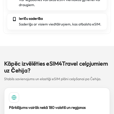
draugiem.
Ierīču saderība
Saderīgs ar visiem viedtālruņiem, kas atbalsta eSIM.
Kāpēc izvēlēties eSIM4Travel ceļojumiem
uz Čehija?
Stabils savienojums un elastīgi eSIM plāni ceļošanai pa Čehija.
Pārklājums vairāk nekā 180 valstīs un reģionos