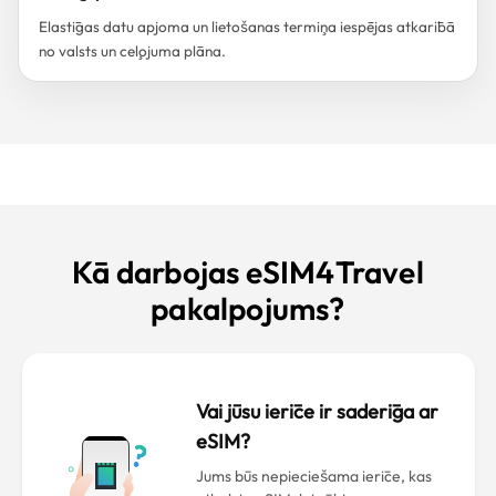
Elastīgas datu apjoma un lietošanas termiņa iespējas atkarībā
no valsts un ceļojuma plāna.
Kā darbojas eSIM4Travel
pakalpojums?
Vai jūsu ierīce ir saderīga ar
eSIM?
Jums būs nepieciešama ierīce, kas