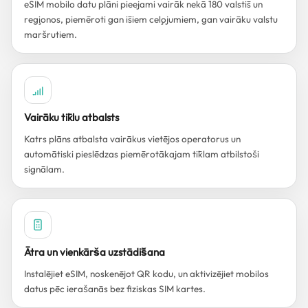
eSIM mobilo datu plāni pieejami vairāk nekā 180 valstīs un
reģionos, piemēroti gan īsiem ceļojumiem, gan vairāku valstu
maršrutiem.
Vairāku tīklu atbalsts
Katrs plāns atbalsta vairākus vietējos operatorus un
automātiski pieslēdzas piemērotākajam tīklam atbilstoši
signālam.
Ātra un vienkārša uzstādīšana
Instalējiet eSIM, noskenējot QR kodu, un aktivizējiet mobilos
datus pēc ierašanās bez fiziskas SIM kartes.