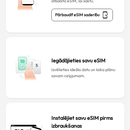
atbalsta eSIM, lai sāktu.
Pārbaudīt eSIM saderību
Iegādājieties savu eSIM
Izvēlieties ideālo datu un laika plānu
savam ceļojumam.
Instalējiet savu eSIM pirms
izbraukšanas