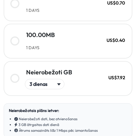
US$0.70
1 DAYS
100.00MB
US$0.40
1 DAYS
Neierobežoti GB
US$7.92
Neierobežotais plāns ietver:
Neierobežoti dati, bez atvienošanas
3 GB ātrgaitas dati dienā
Ātrums samazināts līdz 1 Mbps pēc izmantošanas