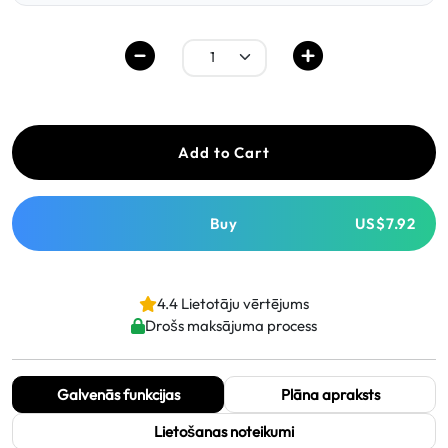
Add to Cart
Buy
US$7.92
4.4 Lietotāju vērtējums
Drošs maksājuma process
Galvenās funkcijas
Plāna apraksts
Lietošanas noteikumi