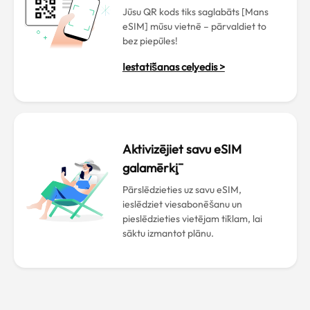
Jūsu QR kods tiks saglabāts [Mans
eSIM] mūsu vietnē – pārvaldiet to
bez piepūles!
Iestatīšanas ceļvedis >
Aktivizējiet savu eSIM
galamērķī
Pārslēdzieties uz savu eSIM,
ieslēdziet viesabonēšanu un
pieslēdzieties vietējam tīklam, lai
sāktu izmantot plānu.