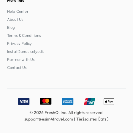
More Info
Help Center
About Us
Blog
Terms & Conditions
Privacy Policy
Iestatīšanas ceļvedis
Partner with Us
Contact Us
Accepted payment methods: Visa, MasterCard, American E
© 2026 FreshQ, Inc. All rights reserved.
(
)
support@esim4travel.com
Tiešsaistes Čats