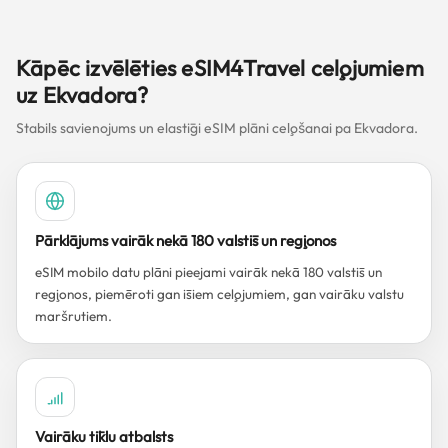
Kāpēc izvēlēties eSIM4Travel ceļojumiem
uz Ekvadora?
Stabils savienojums un elastīgi eSIM plāni ceļošanai pa Ekvadora.
Pārklājums vairāk nekā 180 valstīs un reģionos
eSIM mobilo datu plāni pieejami vairāk nekā 180 valstīs un
reģionos, piemēroti gan īsiem ceļojumiem, gan vairāku valstu
maršrutiem.
Vairāku tīklu atbalsts