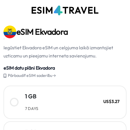
eSIM Ekvadora
Iegūstiet Ekvadora eSIM un ceļojuma laikā izmantojiet
uzticamu un pieejamu interneta savienojumu.
eSIM datu plāni Ekvadora
Pārbaudīt eSIM saderību→
1 GB
US$3.27
7 DAYS