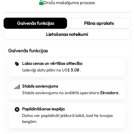
Drošs maksājuma process
Galvenās funkcijas
Plāna apraksts
Lietošanas noteikumi
Galvenās funkcijas
Laba cenas un vērtības attiecība
Izdevīgi datu plāni no US$
3.08
.
Stabils savienojums
Stabils savienojums no izvēlētā operatora
Ekvadora
.
Papildināšanas iespēja
Datus var papildināt jebkurā laikā, kad tie tuvojas
beigām.