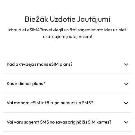
Biežāk Uzdotie Jautājumi
Izbaudiet eSIM4Travel viegli un ātri saņemiet atbildes uz bieži
uzdotajiem jautājumiem!
Kad aktivizējas mans eSIM plāns?
Tas aktivizējas tiklīdz pieslēdzas atbalstītam tīklam. Mēs
iesakām to uzstādīt pirms izbraukšanas.
Kas ir dienas plāns?
Piemēram: ja tas aktivizējas plkst. 9:00, tas darbosies līdz
nākamās dienas plkst. 9:00. Ja dienas dati ir iztērēti, ātrums
Vai manam eSIM ir tālruņa numurs un SMS?
samazināsies līdz 128kbps, tāpēc jums nav jāuztraucas par
Mēs piedāvājam tikai datu pakalpojumus, bet jūs varat
datu izsīkumu uzreiz.
izmantot tādas lietotnes kā WhatsApp saziņai.
Vai varu saņemt SMS no savas oriģinālās SIM kartes?
Jā, jūs varat vienlaicīgi aktivizēt gan eSIM, gan oriģinālo SIM