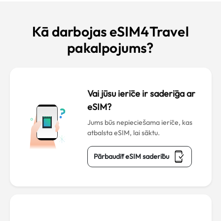
Kā darbojas eSIM4Travel
pakalpojums?
Vai jūsu ierīce ir saderīga ar
eSIM?
Jums būs nepieciešama ierīce, kas
atbalsta eSIM, lai sāktu.
Pārbaudīt eSIM saderību