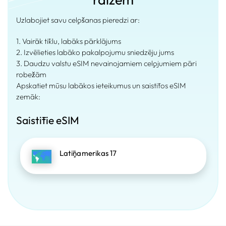
Uzlabojiet savu ceļošanas pieredzi ar:
1. Vairāk tīklu, labāks pārklājums
2. Izvēlieties labāko pakalpojumu sniedzēju jums
3. Daudzu valstu eSIM nevainojamiem ceļojumiem pāri
robežām
Apskatiet mūsu labākos ieteikumus un saistītos eSIM
zemāk:
Saistītie eSIM
Latīņamerikas 17