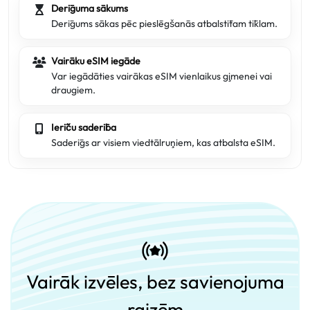
Derīguma sākums
Derīgums sākas pēc pieslēgšanās atbalstītam tīklam.
Vairāku eSIM iegāde
Var iegādāties vairākas eSIM vienlaikus ģimenei vai
draugiem.
Ierīču saderība
Saderīgs ar visiem viedtālruņiem, kas atbalsta eSIM.
Vairāk izvēles, bez savienojuma
raizēm