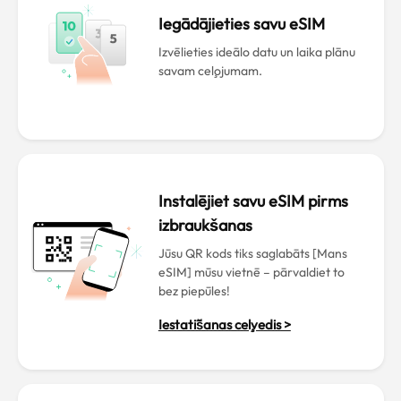
Iegādājieties savu eSIM
Izvēlieties ideālo datu un laika plānu
savam ceļojumam.
Instalējiet savu eSIM pirms
izbraukšanas
Jūsu QR kods tiks saglabāts [Mans
eSIM] mūsu vietnē – pārvaldiet to
bez piepūles!
Iestatīšanas ceļvedis >