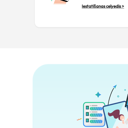
Iestatīšanas ceļvedis >