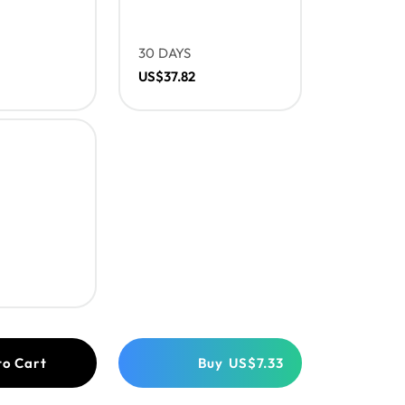
30 DAYS
US$37.82
to Cart
Buy
US$7.33