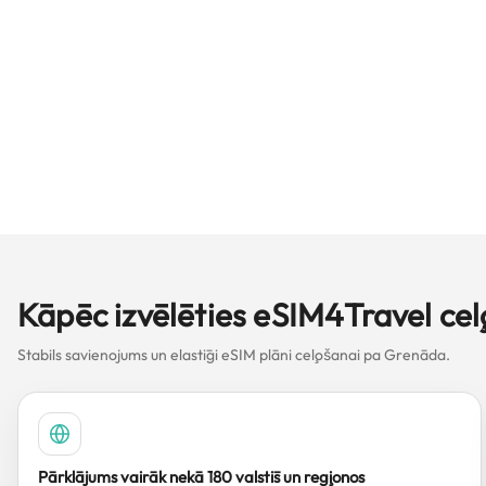
Kāpēc izvēlēties eSIM4Travel c
Stabils savienojums un elastīgi eSIM plāni ceļošanai pa Grenāda.
Pārklājums vairāk nekā 180 valstīs un reģionos