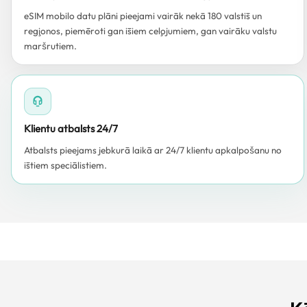
eSIM mobilo datu plāni pieejami vairāk nekā 180 valstīs un
reģionos, piemēroti gan īsiem ceļojumiem, gan vairāku valstu
maršrutiem.
Klientu atbalsts 24/7
Atbalsts pieejams jebkurā laikā ar 24/7 klientu apkalpošanu no
īstiem speciālistiem.