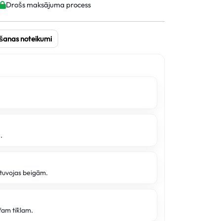
Drošs maksājuma process
šanas noteikumi
a
.
e tuvojas beigām.
tam tīklam.