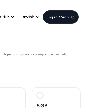
er Hub
Latviski
Log in / Sign Up
antojiet uzticamu un pieejamu interneta
5 GB