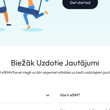
Get started
Biežāk Uzdotie Jautājumi
t eSIM4Travel viegli un ātri saņemiet atbildes uz bieži uzdotajiem jau
Kas ir eSIM?
am. Mēs iesakām to uzstādīt
eSIM ir iebūvēta elektroniskā S