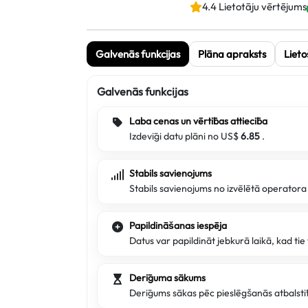
4.4 Lietotāju vērtējums
Galvenās funkcijas
Plāna apraksts
Lieto
Galvenās funkcijas
Laba cenas un vērtības attiecība
Izdevīgi datu plāni no US$
6.85
.
Stabils savienojums
Stabils savienojums no izvēlētā operator
Papildināšanas iespēja
Datus var papildināt jebkurā laikā, kad ti
Derīguma sākums
Derīgums sākas pēc pieslēgšanās atbalstī