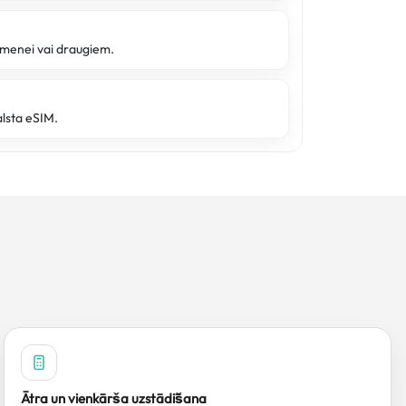
imenei vai draugiem.
alsta eSIM.
Ātra un vienkārša uzstādīšana