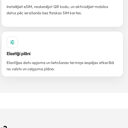
Instalējiet eSIM, noskenējot QR kodu, un aktivizējiet mobilos
datus pēc ierašanās bez fiziskas SIM kartes.
Elastīgi plāni
Elastīgas datu apjoma un lietošanas termiņa iespējas atkarībā
no valsts un ceļojuma plāna.