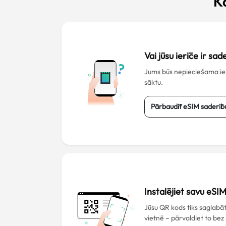
K
Vai jūsu ierīce ir sa
Jums būs nepieciešama ierī
sāktu.
Pārbaudīt eSIM saderīb
Instalējiet savu eSI
Jūsu QR kods tiks saglab
vietnē – pārvaldiet to bez