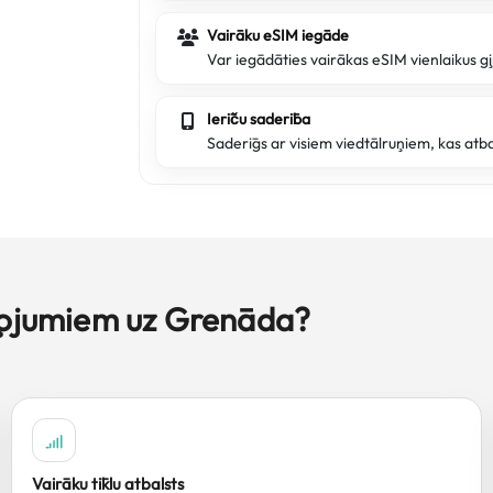
Vairāku eSIM iegāde
Var iegādāties vairākas eSIM vienlaikus ģ
Ierīču saderība
Saderīgs ar visiem viedtālruņiem, kas atb
eļojumiem uz Grenāda?
Vairāku tīklu atbalsts