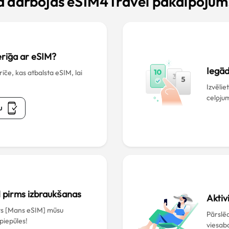
ā darbojas eSIM4Travel pakalpojum
derīga ar eSIM?
Iegād
ce, kas atbalsta eSIM, lai
Izvēlie
ceļoju
u
M pirms izbraukšanas
Aktiv
āts [Mans eSIM] mūsu
Pārslēd
 piepūles!
viesabo