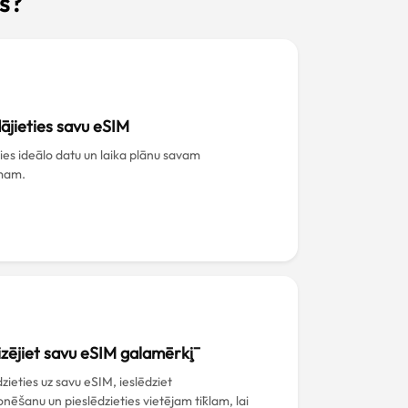
s?
ājieties savu eSIM
ties ideālo datu un laika plānu savam
mam.
izējiet savu eSIM galamērķī
zieties uz savu eSIM, ieslēdziet
nēšanu un pieslēdzieties vietējam tīklam, lai