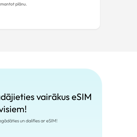
izmantot plānu.
ādājieties vairākus eSIM
 visiem!
 iegādāties un dalīties ar eSIM!