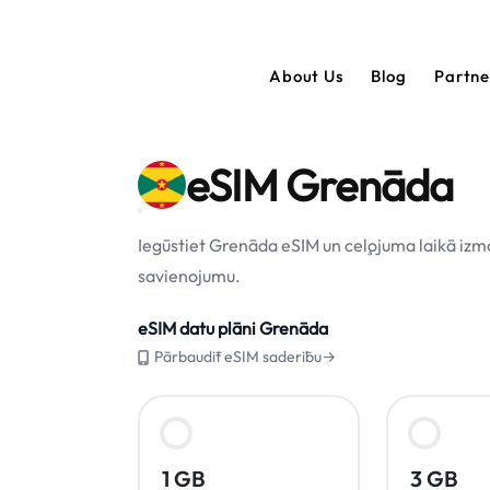
About Us
Blog
Partn
eSIM Grenāda
Iegūstiet Grenāda eSIM un ceļojuma laikā izm
savienojumu.
eSIM datu plāni Grenāda
Pārbaudīt eSIM saderību→
1 GB
3 GB