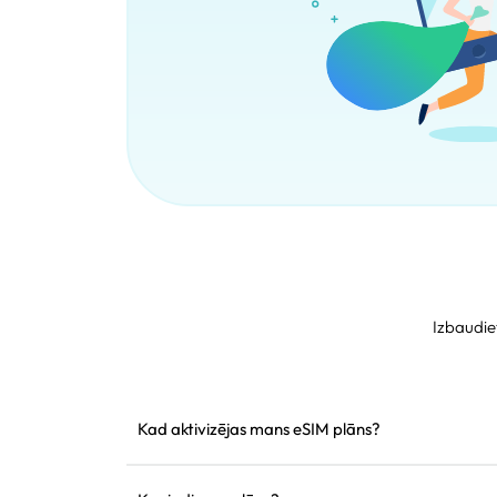
Izbaudie
Kad aktivizējas mans eSIM plāns?
Tas aktivizējas tiklīdz pieslēdzas atbalstītam tīkl