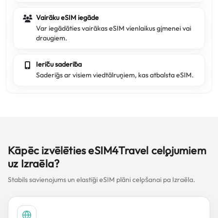
Vairāku eSIM iegāde
Var iegādāties vairākas eSIM vienlaikus ģimenei vai
draugiem.
Ierīču saderība
Saderīgs ar visiem viedtālruņiem, kas atbalsta eSIM.
Kāpēc izvēlēties eSIM4Travel ceļojumiem
uz Izraēla?
Stabils savienojums un elastīgi eSIM plāni ceļošanai pa Izraēla.