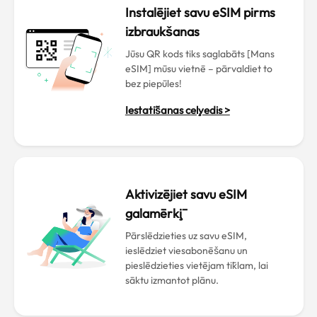
Instalējiet savu eSIM pirms
izbraukšanas
Jūsu QR kods tiks saglabāts [Mans
eSIM] mūsu vietnē – pārvaldiet to
bez piepūles!
Iestatīšanas ceļvedis >
Aktivizējiet savu eSIM
galamērķī
Pārslēdzieties uz savu eSIM,
ieslēdziet viesabonēšanu un
pieslēdzieties vietējam tīklam, lai
sāktu izmantot plānu.