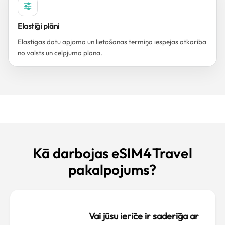
Elastīgi plāni
Elastīgas datu apjoma un lietošanas termiņa iespējas atkarībā
no valsts un ceļojuma plāna.
Kā darbojas eSIM4Travel
pakalpojums?
Vai jūsu ierīce ir saderīga ar