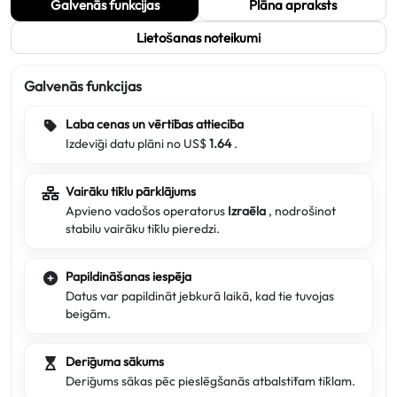
Galvenās funkcijas
Plāna apraksts
Lietošanas noteikumi
Galvenās funkcijas
Laba cenas un vērtības attiecība
Izdevīgi datu plāni no US$
1.64
.
Vairāku tīklu pārklājums
Apvieno vadošos operatorus
Izraēla
, nodrošinot
stabilu vairāku tīklu pieredzi.
Papildināšanas iespēja
Datus var papildināt jebkurā laikā, kad tie tuvojas
beigām.
Derīguma sākums
Derīgums sākas pēc pieslēgšanās atbalstītam tīklam.