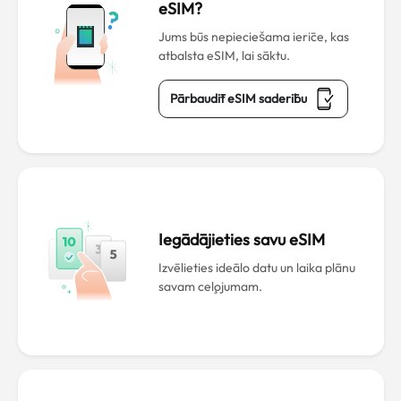
eSIM?
Jums būs nepieciešama ierīce, kas
atbalsta eSIM, lai sāktu.
Pārbaudīt eSIM saderību
Iegādājieties savu eSIM
Izvēlieties ideālo datu un laika plānu
savam ceļojumam.