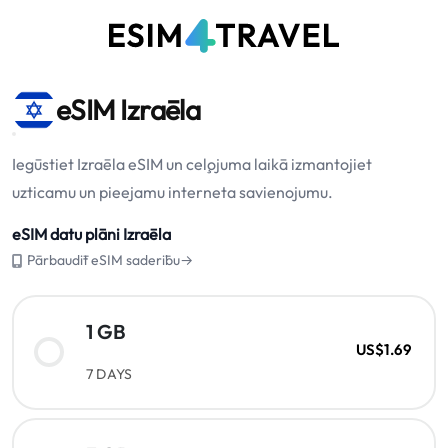
eSIM Izraēla
Iegūstiet Izraēla eSIM un ceļojuma laikā izmantojiet
uzticamu un pieejamu interneta savienojumu.
eSIM datu plāni Izraēla
Pārbaudīt eSIM saderību→
1 GB
US$1.69
7 DAYS