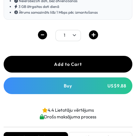
Neierobežoti dati, bez atvienošanas
3 GB ātrgaitas dati dienā
Ātrums samazināts līdz 1 Mbps pēc izmantošanas
Add to Cart
Buy
US$9.88
4.4 Lietotāju vērtējums
Drošs maksājuma process