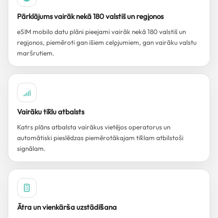
Pārklājums vairāk nekā 180 valstīs un reģionos
eSIM mobilo datu plāni pieejami vairāk nekā 180 valstīs un
reģionos, piemēroti gan īsiem ceļojumiem, gan vairāku valstu
maršrutiem.
Vairāku tīklu atbalsts
Katrs plāns atbalsta vairākus vietējos operatorus un
automātiski pieslēdzas piemērotākajam tīklam atbilstoši
signālam.
Ātra un vienkārša uzstādīšana