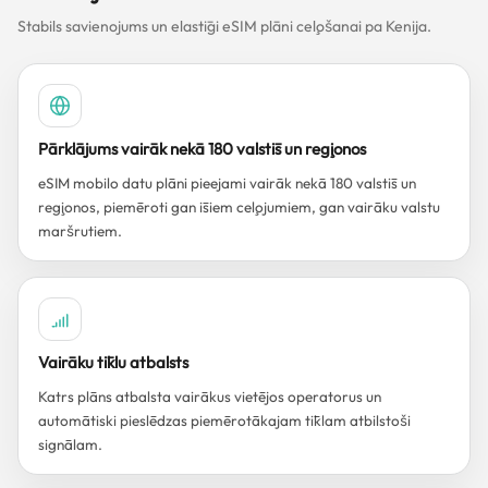
Stabils savienojums un elastīgi eSIM plāni ceļošanai pa Kenija.
Pārklājums vairāk nekā 180 valstīs un reģionos
eSIM mobilo datu plāni pieejami vairāk nekā 180 valstīs un
reģionos, piemēroti gan īsiem ceļojumiem, gan vairāku valstu
maršrutiem.
Vairāku tīklu atbalsts
Katrs plāns atbalsta vairākus vietējos operatorus un
automātiski pieslēdzas piemērotākajam tīklam atbilstoši
signālam.