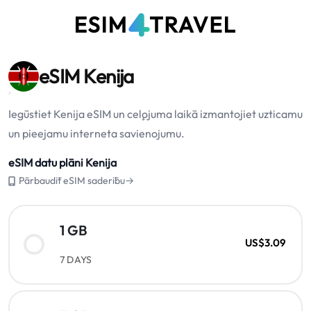
eSIM Kenija
Iegūstiet Kenija eSIM un ceļojuma laikā izmantojiet uzticamu
un pieejamu interneta savienojumu.
eSIM datu plāni Kenija
Pārbaudīt eSIM saderību→
1 GB
US$3.09
7 DAYS