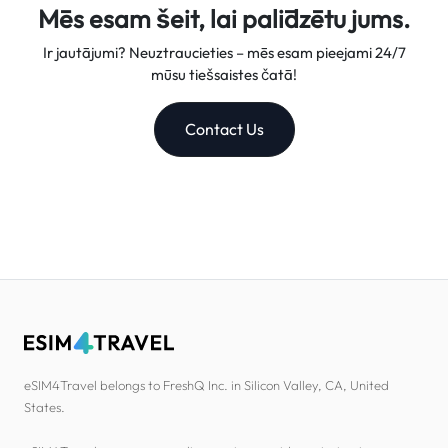
Mēs esam šeit, lai palīdzētu jums.
Ir jautājumi? Neuztraucieties – mēs esam pieejami 24/7
mūsu tiešsaistes čatā!
Contact Us
eSIM4Travel belongs to FreshQ Inc. in Silicon Valley, CA, United
States.