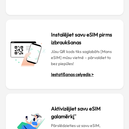
Instalējiet savu eSIM pirms
izbraukšanas
Jūsu QR kods tiks saglabāts [Mans
eSIM] mūsu vietnē – pārvaldiet to
bez piepūles!
Iestatīšanas ceļvedis >
Aktivizējiet savu eSIM
galamērķī
Pārslēdzieties uz savu eSIM,