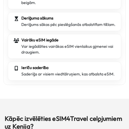
beigām.
Derīguma sākums
Derīgums sākas pēc pieslēgšanās atbalstītam tīklam.
Vairāku eSIM iegāde
Var iegādāties vairākas eSIM vienlaikus ģimenei vai
draugiem.
Ierīču saderība
Saderīgs ar visiem viedtālruņiem, kas atbalsta eSIM.
Kāpēc izvēlēties eSIM4Travel ceļojumiem
uz Kenija?