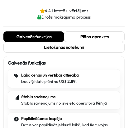
4.4 Lietotāju vērtējums
Drošs maksājuma process
Galvenās funkcijas
Plāna apraksts
Lietošanas noteikumi
Galvenās funkcijas
Laba cenas un vērtības attiecība
Izdevīgi datu plāni no US$
2.89
.
Stabils savienojums
Stabils savienojums no izvēlētā operatora
Kenija
.
Papildināšanas iespēja
Datus var papildināt jebkurā laikā, kad tie tuvojas