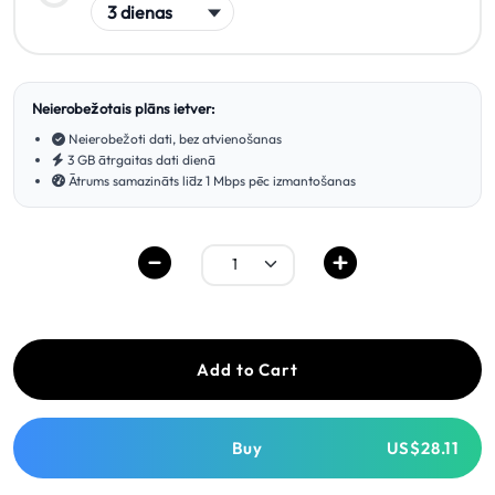
Neierobežotais plāns ietver:
Neierobežoti dati, bez atvienošanas
3 GB ātrgaitas dati dienā
Ātrums samazināts līdz 1 Mbps pēc izmantošanas
Add to Cart
Buy
US$28.11