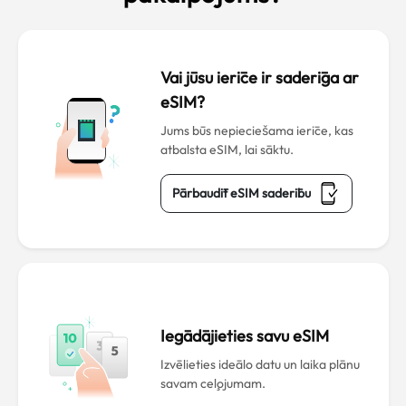
Vai jūsu ierīce ir saderīga ar
eSIM?
Jums būs nepieciešama ierīce, kas
atbalsta eSIM, lai sāktu.
Pārbaudīt eSIM saderību
Iegādājieties savu eSIM
Izvēlieties ideālo datu un laika plānu
savam ceļojumam.