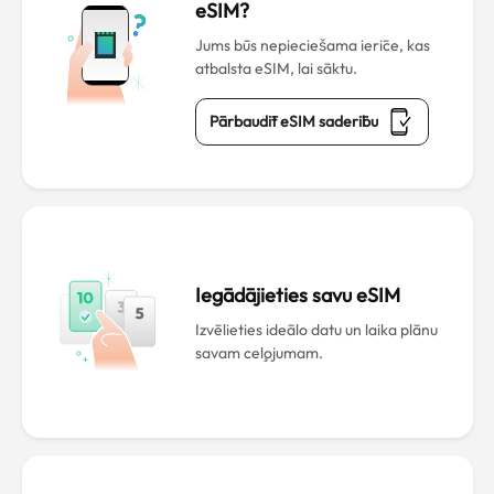
eSIM?
Jums būs nepieciešama ierīce, kas
atbalsta eSIM, lai sāktu.
Pārbaudīt eSIM saderību
Iegādājieties savu eSIM
Izvēlieties ideālo datu un laika plānu
savam ceļojumam.