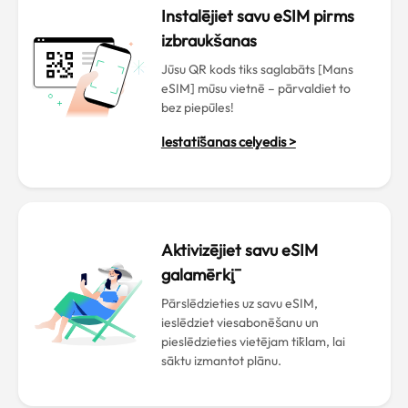
Instalējiet savu eSIM pirms
izbraukšanas
Jūsu QR kods tiks saglabāts [Mans
eSIM] mūsu vietnē – pārvaldiet to
bez piepūles!
Iestatīšanas ceļvedis >
Aktivizējiet savu eSIM
galamērķī
Pārslēdzieties uz savu eSIM,
ieslēdziet viesabonēšanu un
pieslēdzieties vietējam tīklam, lai
sāktu izmantot plānu.