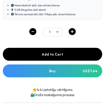
Neierobežoti dati, bez atvienošanas
3 GB ātrgaitas dati dienā
Ātrums samazināts līdz 1 Mbps pēc izmantošanas
Add to Cart
Buy
US$7.64
4.4 Lietotāju vērtējums
Drošs maksājuma process