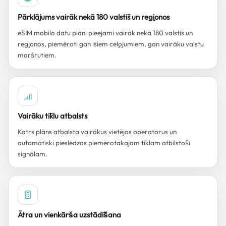
Pārklājums vairāk nekā 180 valstīs un reģionos
eSIM mobilo datu plāni pieejami vairāk nekā 180 valstīs un
reģionos, piemēroti gan īsiem ceļojumiem, gan vairāku valstu
maršrutiem.
Vairāku tīklu atbalsts
Katrs plāns atbalsta vairākus vietējos operatorus un
automātiski pieslēdzas piemērotākajam tīklam atbilstoši
signālam.
Ātra un vienkārša uzstādīšana