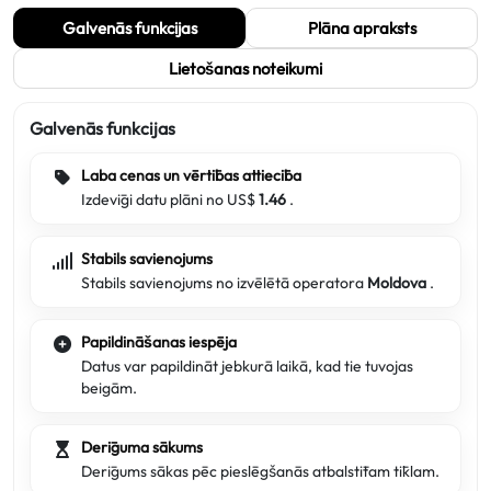
Galvenās funkcijas
Plāna apraksts
Lietošanas noteikumi
Galvenās funkcijas
Laba cenas un vērtības attiecība
Izdevīgi datu plāni no US$
1.46
.
Stabils savienojums
Stabils savienojums no izvēlētā operatora
Moldova
.
Papildināšanas iespēja
Datus var papildināt jebkurā laikā, kad tie tuvojas
beigām.
Derīguma sākums
Derīgums sākas pēc pieslēgšanās atbalstītam tīklam.