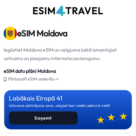
eSIM Moldova
Iegūstiet Moldova eSIM un ceļojuma laikā izmantojiet
uzticamu un pieejamu interneta savienojumu.
eSIM datu plāni Moldova
Pārbaudīt eSIM saderību→
Labākais Eiropā 41
Uzticama pārklājuma zona, ceļojiet bez raizēm jebkurā vietā!
Saņemt