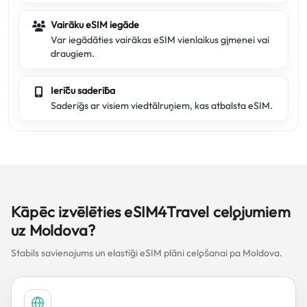
Vairāku eSIM iegāde
Var iegādāties vairākas eSIM vienlaikus ģimenei vai
draugiem.
Ierīču saderība
Saderīgs ar visiem viedtālruņiem, kas atbalsta eSIM.
Kāpēc izvēlēties eSIM4Travel ceļojumiem
uz Moldova?
Stabils savienojums un elastīgi eSIM plāni ceļošanai pa Moldova.