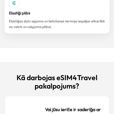
Elastīgi plāni
Elastīgas datu apjoma un lietošanas termiņa iespējas atkarībā
no valsts un ceļojuma plāna.
Kā darbojas eSIM4Travel
pakalpojums?
Vai jūsu ierīce ir saderīga ar