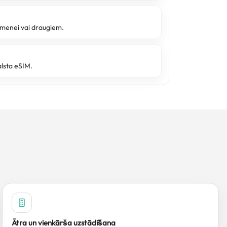
imenei vai draugiem.
alsta eSIM.
Ātra un vienkārša uzstādīšana