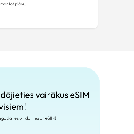
izmantot plānu.
ādājieties vairākus eSIM
 visiem!
 iegādāties un dalīties ar eSIM!