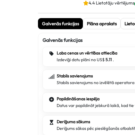
4.4 Lietotāju vērtējums
Galvenās funkcijas
Plāna apraksts
Lieto
Galvenās funkcijas
Laba cenas un vērtības attiecība
Izdevīgi datu plāni no US$
5.11
.
Stabils savienojums
Stabils savienojums no izvēlētā operator
Papildināšanas iespēja
Datus var papildināt jebkurā laikā, kad ti
Derīguma sākums
Derīgums sākas pēc pieslēgšanās atbalstī