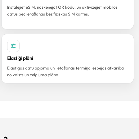
Instalējiet eSIM, noskenējot QR kodu, un aktivizējiet mobilos
datus pēc ierašanās bez fiziskas SIM kartes.
Elastīgi plāni
Elastīgas datu apjoma un lietošanas termiņa iespējas atkarībā
no valsts un ceļojuma plāna.