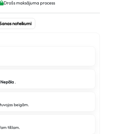
Drošs maksājuma process
šanas noteikumi
a
Nepāla
.
e tuvojas beigām.
tam tīklam.