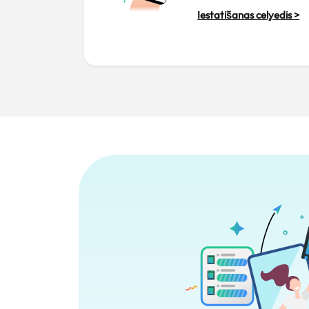
Iestatīšanas ceļvedis >