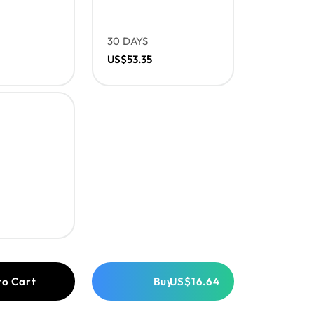
30 DAYS
US$53.35
to Cart
Buy
US$16.64