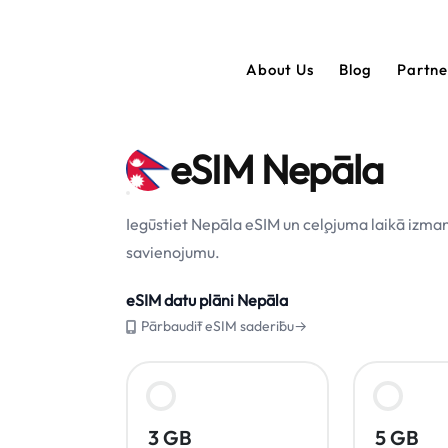
About Us
Blog
Partn
eSIM Nepāla
Iegūstiet Nepāla eSIM un ceļojuma laikā izma
savienojumu.
eSIM datu plāni Nepāla
Pārbaudīt eSIM saderību→
3 GB
5 GB