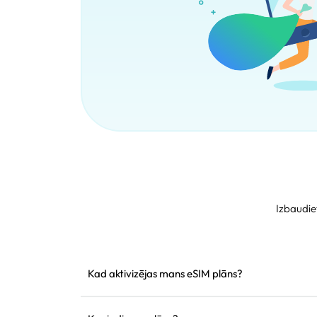
Izbaudie
Kad aktivizējas mans eSIM plāns?
Tas aktivizējas tiklīdz pieslēdzas atbalstītam tīkl