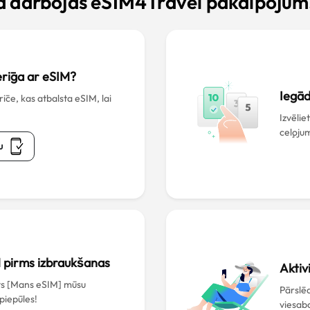
ā darbojas eSIM4Travel pakalpojum
derīga ar eSIM?
Iegād
ce, kas atbalsta eSIM, lai
Izvēlie
ceļoju
u
M pirms izbraukšanas
Aktiv
āts [Mans eSIM] mūsu
Pārslēd
 piepūles!
viesabo