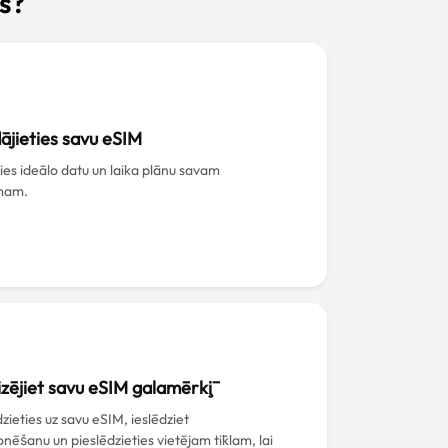
s?
ājieties savu eSIM
ties ideālo datu un laika plānu savam
mam.
izējiet savu eSIM galamērķī
zieties uz savu eSIM, ieslēdziet
nēšanu un pieslēdzieties vietējam tīklam, lai