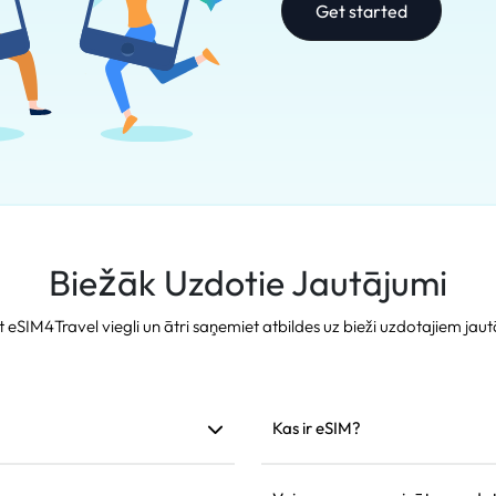
Get started
Biežāk Uzdotie Jautājumi
t eSIM4Travel viegli un ātri saņemiet atbildes uz bieži uzdotajiem jau
Kas ir eSIM?
am. Mēs iesakām to uzstādīt
eSIM ir iebūvēta elektroniskā S