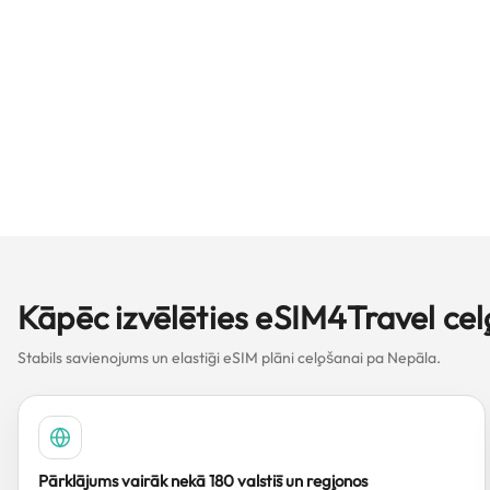
Kāpēc izvēlēties eSIM4Travel ce
Stabils savienojums un elastīgi eSIM plāni ceļošanai pa Nepāla.
Pārklājums vairāk nekā 180 valstīs un reģionos