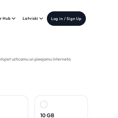
er Hub
Latviski
Log in / Sign Up
ntojiet uzticamu un pieejamu interneta
10 GB