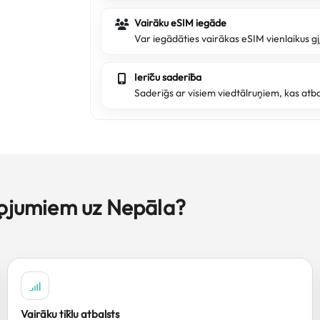
Vairāku eSIM iegāde
Var iegādāties vairākas eSIM vienlaikus ģ
Ierīču saderība
Saderīgs ar visiem viedtālruņiem, kas atb
ļojumiem uz Nepāla?
Vairāku tīklu atbalsts