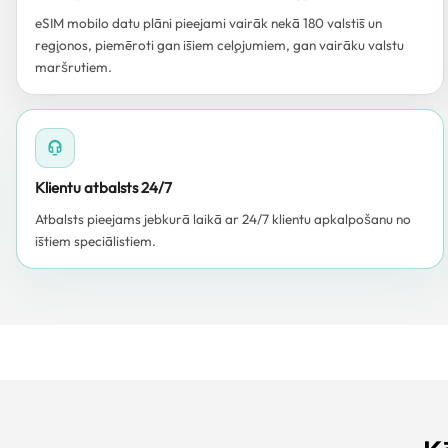
eSIM mobilo datu plāni pieejami vairāk nekā 180 valstīs un
reģionos, piemēroti gan īsiem ceļojumiem, gan vairāku valstu
maršrutiem.
Klientu atbalsts 24/7
Atbalsts pieejams jebkurā laikā ar 24/7 klientu apkalpošanu no
īstiem speciālistiem.