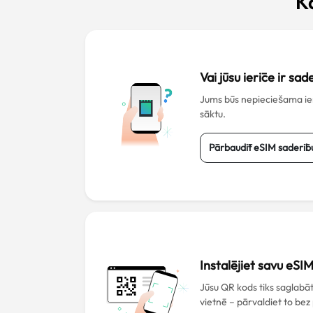
K
Vai jūsu ierīce ir sa
Jums būs nepieciešama ierī
sāktu.
Pārbaudīt eSIM saderīb
Instalējiet savu eSI
Jūsu QR kods tiks saglab
vietnē – pārvaldiet to bez