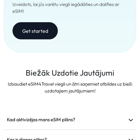
Izveidots, lai jūs varētu viegli iegādāties un dalīties ar
eSIM!
Get started
Biežāk Uzdotie Jautājumi
Izbaudiet eSIM4Travel viegli un ātri saņemiet atbildes uz bieži
uzdotajiem jautājumiem!
Kad aktivizējas mans eSIM plāns?
Tas aktivizējas tiklīdz pieslēdzas atbalstītam tīklam. Mēs
iesakām to uzstādīt pirms izbraukšanas.
Kas ir dienas plāns?