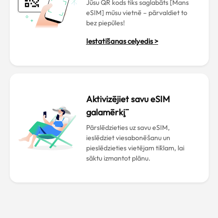
Jūsu QR kods tiks saglabāts [Mans
eSIM] mūsu vietnē – pārvaldiet to
bez piepūles!
Iestatīšanas ceļvedis >
Aktivizējiet savu eSIM
galamērķī
Pārslēdzieties uz savu eSIM,
ieslēdziet viesabonēšanu un
pieslēdzieties vietējam tīklam, lai
sāktu izmantot plānu.