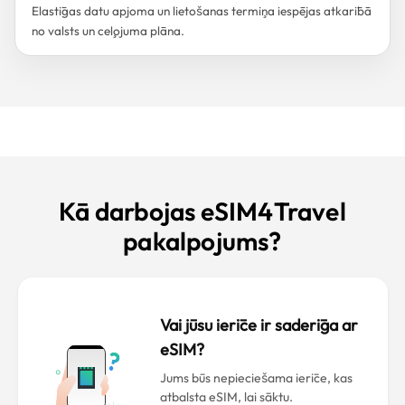
Elastīgas datu apjoma un lietošanas termiņa iespējas atkarībā
no valsts un ceļojuma plāna.
Kā darbojas eSIM4Travel
pakalpojums?
Vai jūsu ierīce ir saderīga ar
eSIM?
Jums būs nepieciešama ierīce, kas
atbalsta eSIM, lai sāktu.