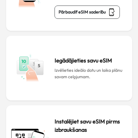
Pārbaudīt eSIM saderību
Iegādājieties savu eSIM
Izvēlieties ideālo datu un laika plānu
savam ceļojumam.
Instalējiet savu eSIM pirms
izbraukšanas