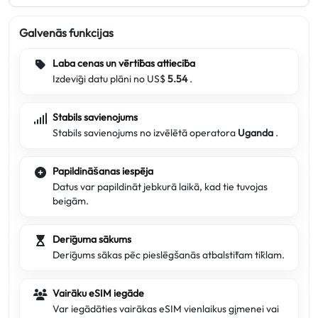
Galvenās funkcijas
Laba cenas un vērtības attiecība
Izdevīgi datu plāni no US$
5.54
.
Stabils savienojums
Stabils savienojums no izvēlētā operatora
Uganda
.
Papildināšanas iespēja
Datus var papildināt jebkurā laikā, kad tie tuvojas
beigām.
Derīguma sākums
Derīgums sākas pēc pieslēgšanās atbalstītam tīklam.
Vairāku eSIM iegāde
Var iegādāties vairākas eSIM vienlaikus ģimenei vai