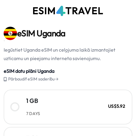
eSIM Uganda
Iegūstiet Uganda eSIM un ceļojuma laikā izmantojiet
uzticamu un pieejamu interneta savienojumu.
eSIM datu plāni Uganda
Pārbaudīt eSIM saderību→
1 GB
US$5.92
7 DAYS