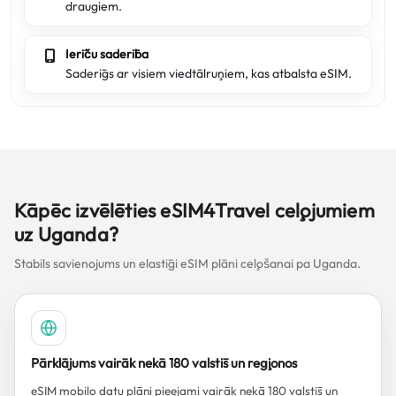
draugiem.
Ierīču saderība
Saderīgs ar visiem viedtālruņiem, kas atbalsta eSIM.
Kāpēc izvēlēties eSIM4Travel ceļojumiem
uz Uganda?
Stabils savienojums un elastīgi eSIM plāni ceļošanai pa Uganda.
Pārklājums vairāk nekā 180 valstīs un reģionos
eSIM mobilo datu plāni pieejami vairāk nekā 180 valstīs un