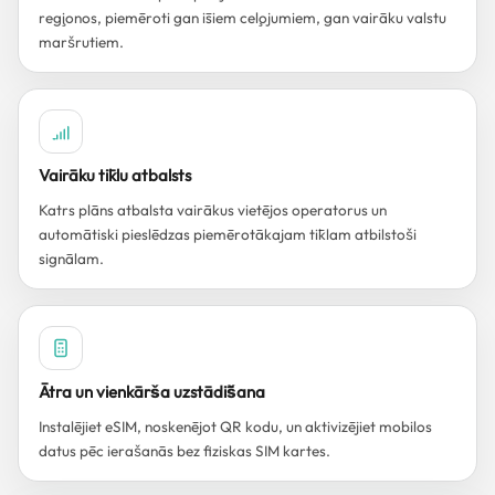
reģionos, piemēroti gan īsiem ceļojumiem, gan vairāku valstu
maršrutiem.
Vairāku tīklu atbalsts
Katrs plāns atbalsta vairākus vietējos operatorus un
automātiski pieslēdzas piemērotākajam tīklam atbilstoši
signālam.
Ātra un vienkārša uzstādīšana
Instalējiet eSIM, noskenējot QR kodu, un aktivizējiet mobilos
datus pēc ierašanās bez fiziskas SIM kartes.