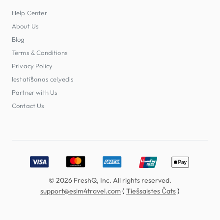
Help Center
About Us
Blog
Terms & Conditions
Privacy Policy
Iestatīšanas ceļvedis
Partner with Us
Contact Us
Accepted payment methods: Visa, MasterCard, American E
© 2026 FreshQ, Inc. All rights reserved.
(
)
support@esim4travel.com
Tiešsaistes Čats