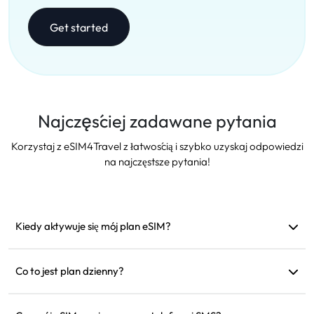
Get started
Najczęściej zadawane pytania
Korzystaj z eSIM4Travel z łatwością i szybko uzyskaj odpowiedzi
na najczęstsze pytania!
Kiedy aktywuje się mój plan eSIM?
Aktywuje się, gdy tylko połączy się z obsługiwaną siecią.
Zalecamy instalację przed wyjazdem.
Co to jest plan dzienny?
Na przykład: jeśli aktywujesz go o 9 rano, będzie ważny do 9