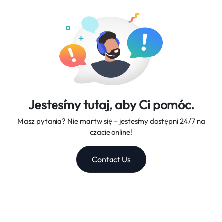
sieci i doskonałą obsługę klienta, będąc twoim zaufanym
roboczych.
partnerem w podróży.
Jesteśmy tutaj, aby Ci pomóc.
Masz pytania? Nie martw się – jesteśmy dostępni 24/7 na
czacie online!
Contact Us