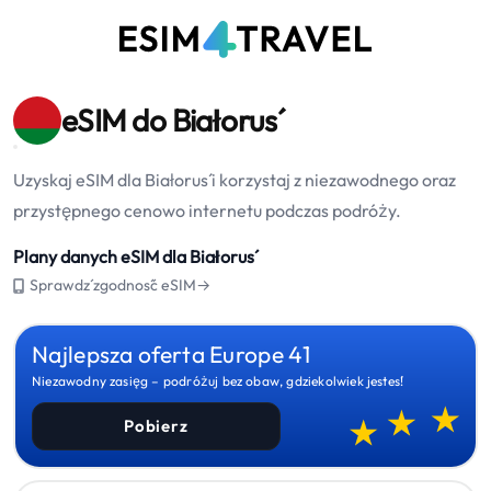
eSIM do Białoruś
Uzyskaj eSIM dla Białoruś i korzystaj z niezawodnego oraz
przystępnego cenowo internetu podczas podróży.
Plany danych eSIM dla Białoruś
Sprawdź zgodność eSIM→
Najlepsza oferta Europe 41
Niezawodny zasięg – podróżuj bez obaw, gdziekolwiek jesteś!
Pobierz