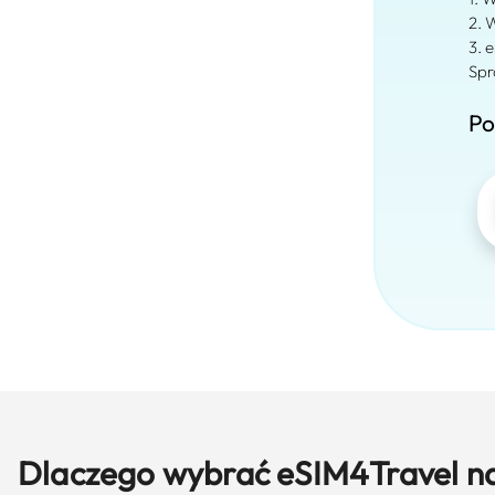
2. 
3. 
Spr
Po
Dlaczego wybrać eSIM4Travel n