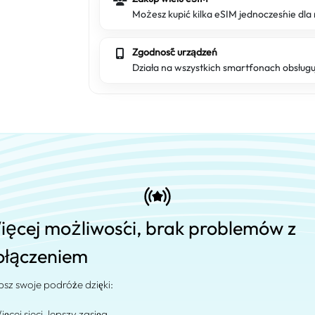
Możesz kupić kilka eSIM jednocześnie dla 
Zgodność urządzeń
Działa na wszystkich smartfonach obsług
ięcej możliwości, brak problemów z
ołączeniem
psz swoje podróże dzięki:
ięcej sieci, lepszy zasięg