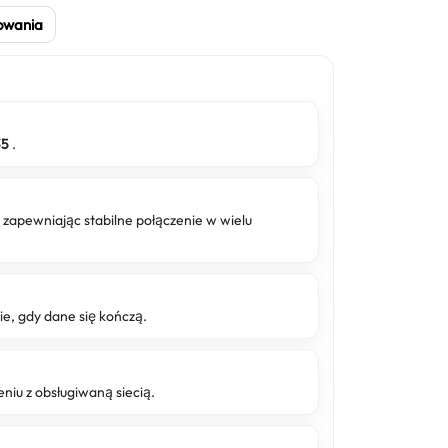
owania
35
.
g
zapewniając stabilne połączenie w wielu
 gdy dane się kończą.
niu z obsługiwaną siecią.