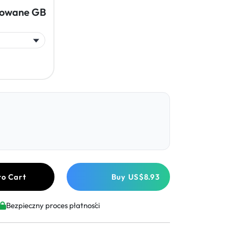
towane GB
to Cart
Buy
US$8.93
Bezpieczny proces płatności