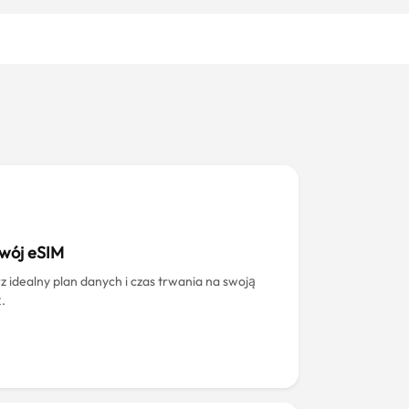
swój eSIM
z idealny plan danych i czas trwania na swoją
.