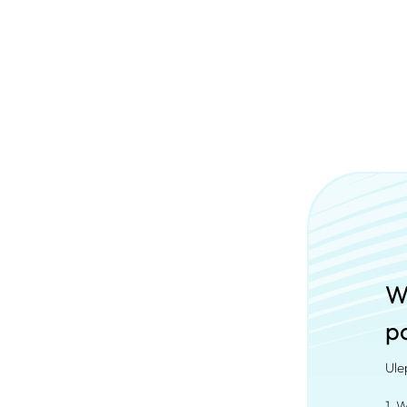
W
p
Ule
1. W