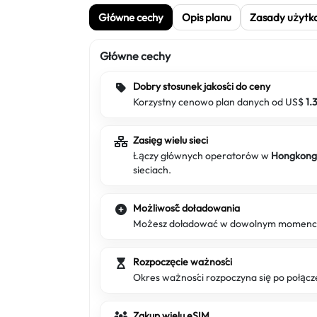
Główne cechy
Opis planu
Zasady użytk
Główne cechy
Dobry stosunek jakości do ceny
Korzystny cenowo plan danych od US$
1.
Zasięg wielu sieci
Łączy głównych operatorów w
Hongkon
sieciach.
Możliwość doładowania
Możesz doładować w dowolnym momencie,
Rozpoczęcie ważności
Okres ważności rozpoczyna się po połącze
Zakup wielu eSIM