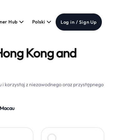
tner Hub
Polski
Log in / Sign Up
 Hong Kong and
 i korzystaj z niezawodnego oraz przystępnego
 Macau