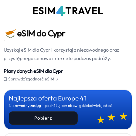
eSIM do Cypr
Uzyskaj eSIM dla Cypr i korzystaj z niezawodnego oraz
przystępnego cenowo internetu podczas podróży.
Plany danych eSIM dla Cypr
Sprawdź zgodność eSIM→
Najlepsza oferta Europe 41
Niezawodny zasięg – podróżuj bez obaw, gdziekolwiek jesteś!
Pobierz