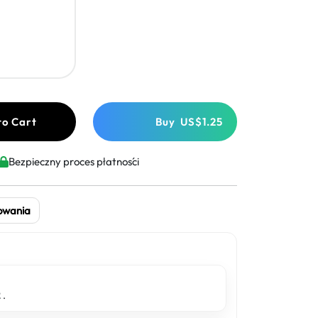
to Cart
Buy
US$1.25
Bezpieczny proces płatności
owania
2
.