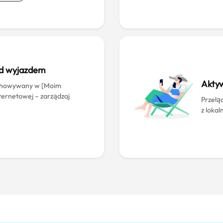
ed wyjazdem
Aktyw
echowywany w [Moim
nternetowej – zarządzaj
Przełąc
z lokal