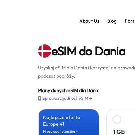
About Us
Blog
Par
eSIM do Dania
Uzyskaj eSIM dla Dania i korzystaj z niezaw
podczas podróży.
Plany danych eSIM dla Dania
Sprawdź zgodność eSIM→
Najlepsza oferta
Europe 41
1 GB
Niezawodny zasięg –