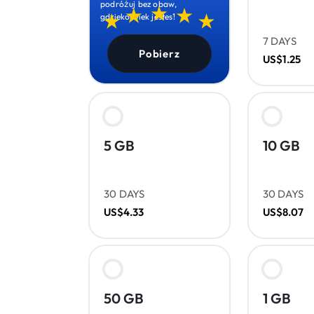
podróżuj bez obaw,
gdziekolwiek jesteś!
7 DAYS
Pobierz
US$1.25
5 GB
10 GB
30 DAYS
30 DAYS
US$4.33
US$8.07
50 GB
1 GB