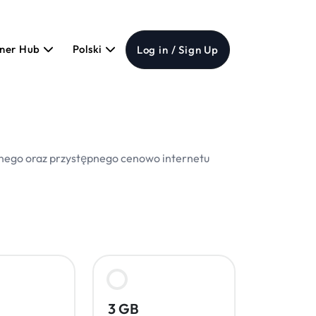
tner Hub
Polski
Log in / Sign Up
odnego oraz przystępnego cenowo internetu
3 GB