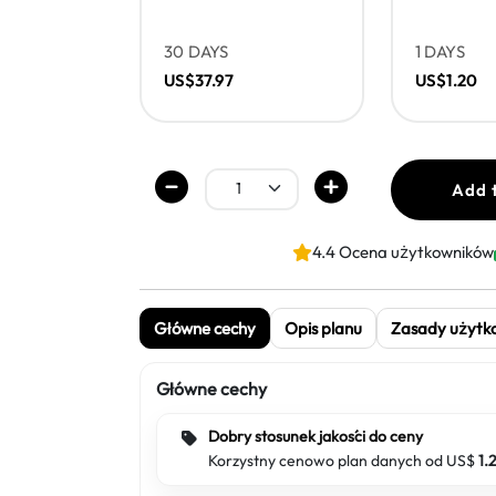
30 DAYS
1 DAYS
US$37.97
US$1.20
Add 
4.4 Ocena użytkowników
Główne cechy
Opis planu
Zasady użytk
Główne cechy
Dobry stosunek jakości do ceny
Korzystny cenowo plan danych od US$
1.