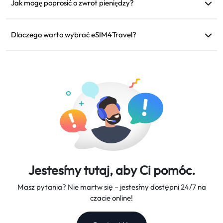
dodatkowych opłat roamingowych za kartę SIM fizyczną.
Jak mogę poprosić o zwrot pieniędzy?
Jeśli twoje urządzenie jest niekompatybilne, twoja podróż
została odwołana lub wystąpiły problemy techniczne,
Dlaczego warto wybrać eSIM4Travel?
możesz poprosić o zwrot pieniędzy. Zwroty zostaną
Oferujemy elastyczne plany danych, niezawodne prędkości
zwrócone na twoje pierwotne konto płatnicze w ciągu 5-7 dni
sieci i doskonałą obsługę klienta, będąc twoim zaufanym
roboczych.
partnerem w podróży.
Jesteśmy tutaj, aby Ci pomóc.
Masz pytania? Nie martw się – jesteśmy dostępni 24/7 na
czacie online!