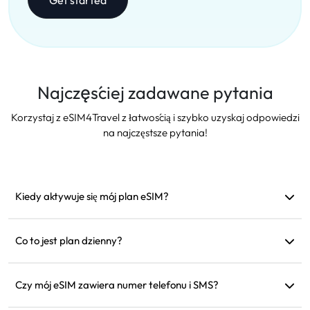
Najczęściej zadawane pytania
Korzystaj z eSIM4Travel z łatwością i szybko uzyskaj odpowiedzi
na najczęstsze pytania!
Kiedy aktywuje się mój plan eSIM?
Aktywuje się, gdy tylko połączy się z obsługiwaną siecią.
Zalecamy instalację przed wyjazdem.
Co to jest plan dzienny?
Na przykład: jeśli aktywujesz go o 9 rano, będzie ważny do 9
rano następnego dnia. Jeśli zużyjesz dane w ciągu dnia,
Czy mój eSIM zawiera numer telefonu i SMS?
prędkość zostanie zredukowana do 128 kbps, więc nie musisz