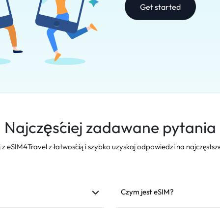
Get started
Najczęściej zadawane pytania
 z eSIM4Travel z łatwością i szybko uzyskaj odpowiedzi na najczęstsz
Czym jest eSIM?
siecią. Zalecamy instalację
eSIM to wbudowana elektronicz