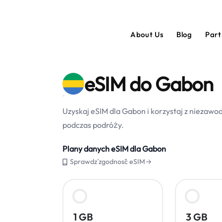
About Us
Blog
Par
eSIM do Gabon
Uzyskaj eSIM dla Gabon i korzystaj z niezaw
podczas podróży.
Plany danych eSIM dla Gabon
Sprawdź zgodność eSIM→
1 GB
3 GB