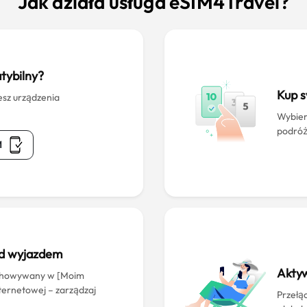
Jak działa usługa eSIM4Travel?
tybilny?
Kup 
esz urządzenia
Wybier
podróż
M
ed wyjazdem
Aktyw
echowywany w [Moim
nternetowej – zarządzaj
Przełąc