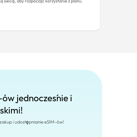
ną siecią, aby rozpocząć korzystanie z planu.
-ów jednocześnie i
iskimi!
 zakup i udostępnianie eSIM-ów!