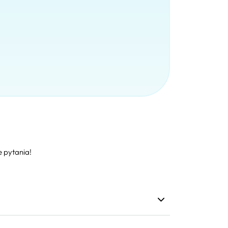
e pytania!
na karta SIM w twoim telefonie. Po pobraniu i