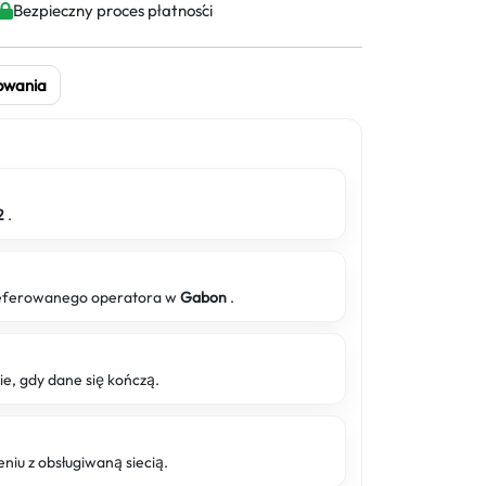
Bezpieczny proces płatności
owania
2
.
preferowanego operatora w
Gabon
.
 gdy dane się kończą.
niu z obsługiwaną siecią.