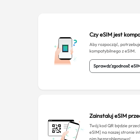
Czy eSIM jest kompa
Aby rozpocząć, potrzebuj
kompatybilnego z eSIM.
Sprawdź zgodność eSI
Zainstaluj eSIM prz
Twój kod QR będzie prz
eSIM] na naszej stronie i
nim bezproblemowo!