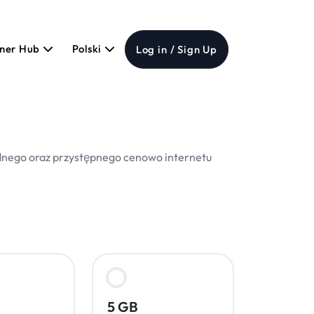
tner Hub
Polski
Log in / Sign Up
odnego oraz przystępnego cenowo internetu
5 GB