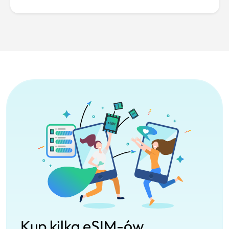
Kup kilka eSIM-ów