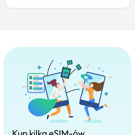
Kup kilka eSIM-ów