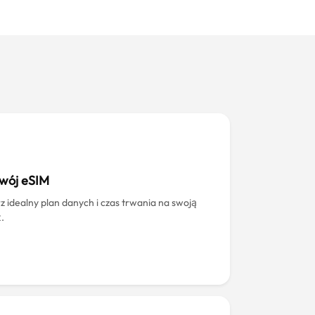
swój eSIM
z idealny plan danych i czas trwania na swoją
.