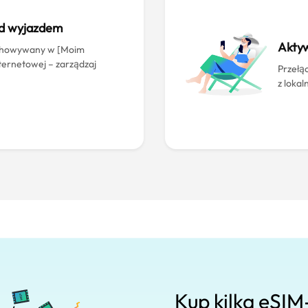
ed wyjazdem
Aktyw
echowywany w [Moim
nternetowej – zarządzaj
Przełąc
z lokal
Kup kilka eSIM