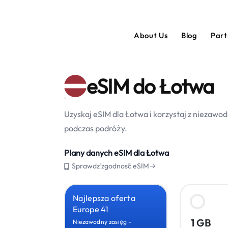
About Us
Blog
Par
eSIM do Łotwa
Uzyskaj eSIM dla Łotwa i korzystaj z niezaw
podczas podróży.
Plany danych eSIM dla Łotwa
Sprawdź zgodność eSIM→
Najlepsza oferta
Europe 41
1 GB
Niezawodny zasięg –