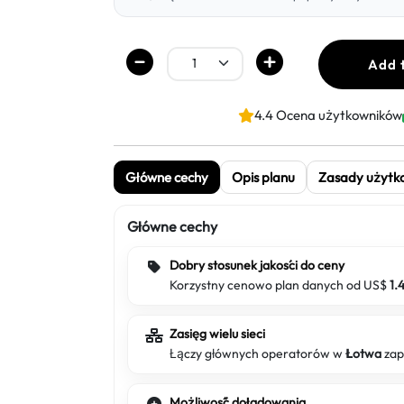
Add 
4.4 Ocena użytkowników
Główne cechy
Opis planu
Zasady użytk
Główne cechy
Dobry stosunek jakości do ceny
Korzystny cenowo plan danych od US$
1.
Zasięg wielu sieci
Łączy głównych operatorów w
Łotwa
zap
Możliwość doładowania