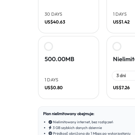
30 DAYS
1 DAYS
US$40.63
US$1.42
500.00MB
Nielimi
1 DAYS
US$0.80
US$7.26
Plan nielimitowany obejmuje:
Nielimitowany internet, bez rozłączeń
3 GB szybkich danych dziennie
Prędkość obniżona do 1 Mbps po wykorzystaniu