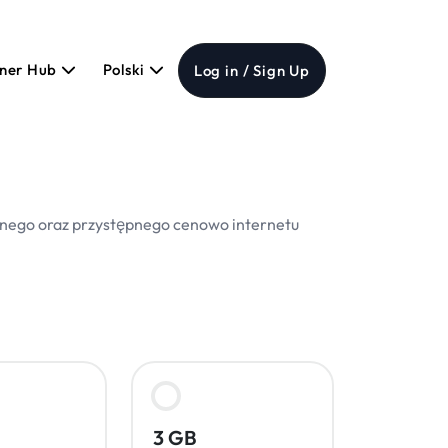
tner Hub
Polski
Log in / Sign Up
odnego oraz przystępnego cenowo internetu
3 GB