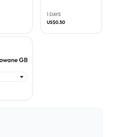
1 DAYS
US$0.50
towane GB