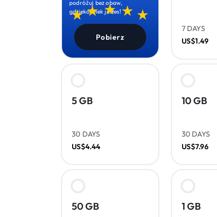
podróżuj bez obaw,
gdziekolwiek jesteś!
7 DAYS
Pobierz
US$1.49
5 GB
10 GB
30 DAYS
30 DAYS
US$4.44
US$7.96
50 GB
1 GB