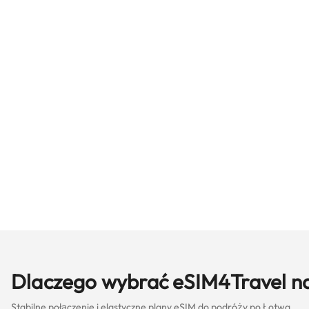
Dlaczego wybrać eSIM4Travel n
Stabilne połączenie i elastyczne plany eSIM do podróży po Łotwa.