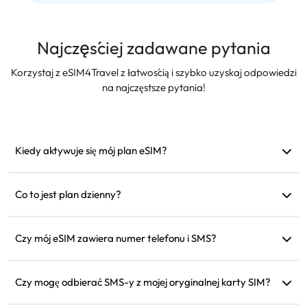
Najczęściej zadawane pytania
Korzystaj z eSIM4Travel z łatwością i szybko uzyskaj odpowiedzi
na najczęstsze pytania!
Kiedy aktywuje się mój plan eSIM?
Aktywuje się, gdy tylko połączy się z obsługiwaną siecią.
Zalecamy instalację przed wyjazdem.
Co to jest plan dzienny?
Na przykład: jeśli aktywujesz go o 9 rano, będzie ważny do 9
rano następnego dnia. Jeśli zużyjesz dane w ciągu dnia,
Czy mój eSIM zawiera numer telefonu i SMS?
prędkość zostanie zredukowana do 128 kbps, więc nie musisz
Oferujemy tylko usługi danych, ale możesz używać aplikacji
się martwić, że dane skończą się nagle.
takich jak WhatsApp do komunikacji.
Czy mogę odbierać SMS-y z mojej oryginalnej karty SIM?