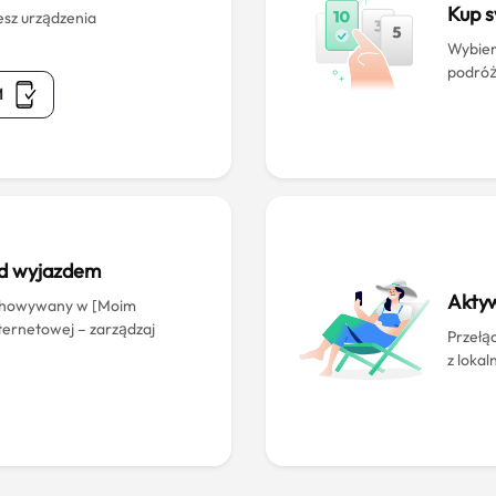
Kup 
esz urządzenia
Wybier
podróż
M
ed wyjazdem
Aktyw
echowywany w [Moim
nternetowej – zarządzaj
Przełąc
z lokal