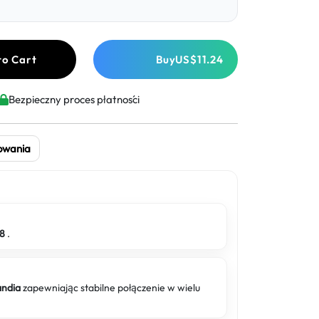
to Cart
Buy
US$11.24
Bezpieczny proces płatności
owania
78
.
andia
zapewniając stabilne połączenie w wielu