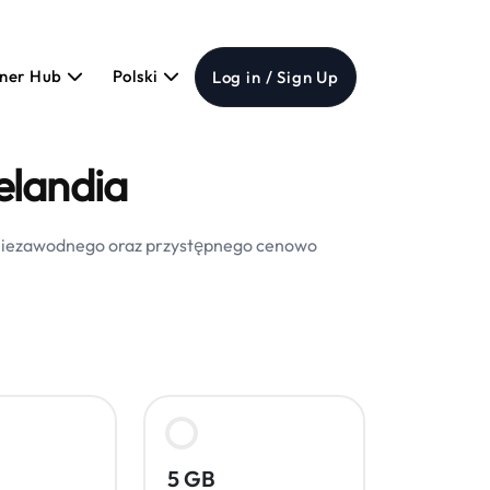
tner Hub
Polski
Log in / Sign Up
elandia
z niezawodnego oraz przystępnego cenowo
5 GB