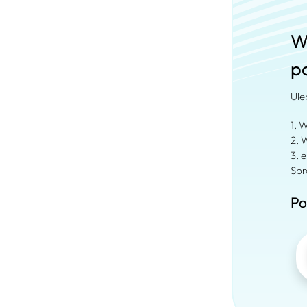
W
p
Ule
1. W
2. 
3. 
Spr
Po