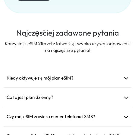
Najczęściej zadawane pytania
Korzystaj z eSIM4Travel z łatwością i szybko uzyskaj odpowiedzi
na najczęstsze pytania!
Kiedy aktywuje się mój plan eSIM?
Aktywuje się, gdy tylko połączy się z obsługiwaną siecią.
Zalecamy instalację przed wyjazdem.
Co to jest plan dzienny?
Na przykład: jeśli aktywujesz go o 9 rano, będzie ważny do 9
rano następnego dnia. Jeśli zużyjesz dane w ciągu dnia,
Czy mój eSIM zawiera numer telefonu i SMS?
prędkość zostanie zredukowana do 128 kbps, więc nie musisz
Oferujemy tylko usługi danych, ale możesz używać aplikacji
się martwić, że dane skończą się nagle.