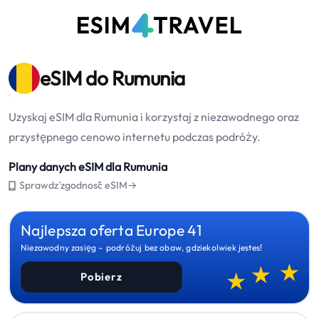
eSIM do Rumunia
Uzyskaj eSIM dla Rumunia i korzystaj z niezawodnego oraz
przystępnego cenowo internetu podczas podróży.
Plany danych eSIM dla Rumunia
Sprawdź zgodność eSIM→
Najlepsza oferta Europe 41
Niezawodny zasięg – podróżuj bez obaw, gdziekolwiek jesteś!
Pobierz