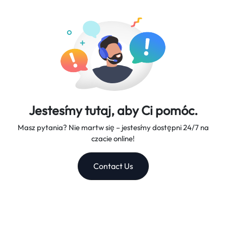
sieci i doskonałą obsługę klienta, będąc twoim zaufanym
roboczych.
partnerem w podróży.
Jesteśmy tutaj, aby Ci pomóc.
Masz pytania? Nie martw się – jesteśmy dostępni 24/7 na
czacie online!
Contact Us