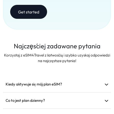
Get started
Najczęściej zadawane pytania
Korzystaj z eSIM4Travel z łatwością i szybko uzyskaj odpowiedzi
na najczęstsze pytania!
Kiedy aktywuje się mój plan eSIM?
Aktywuje się, gdy tylko połączy się z obsługiwaną siecią.
Zalecamy instalację przed wyjazdem.
Co to jest plan dzienny?
Na przykład: jeśli aktywujesz go o 9 rano, będzie ważny do 9