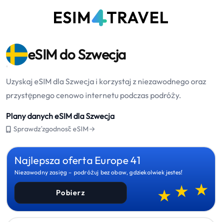
eSIM do Szwecja
Uzyskaj eSIM dla Szwecja i korzystaj z niezawodnego oraz
przystępnego cenowo internetu podczas podróży.
Plany danych eSIM dla Szwecja
Sprawdź zgodność eSIM→
Najlepsza oferta Europe 41
Niezawodny zasięg – podróżuj bez obaw, gdziekolwiek jesteś!
Pobierz