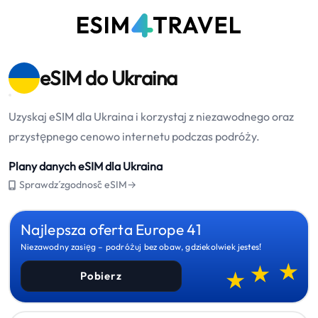
eSIM do Ukraina
Uzyskaj eSIM dla Ukraina i korzystaj z niezawodnego oraz
przystępnego cenowo internetu podczas podróży.
Plany danych eSIM dla Ukraina
Sprawdź zgodność eSIM→
Najlepsza oferta Europe 41
Niezawodny zasięg – podróżuj bez obaw, gdziekolwiek jesteś!
Pobierz