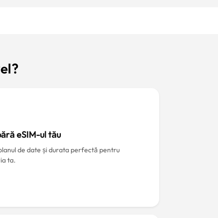
el?
ără eSIM-ul tău
planul de date și durata perfectă pentru
ia ta.