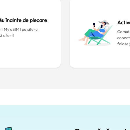
ău înainte de plecare
Activ
în [My eSIM] pe site-ul
Comută
ă efort!
conect
foloseș