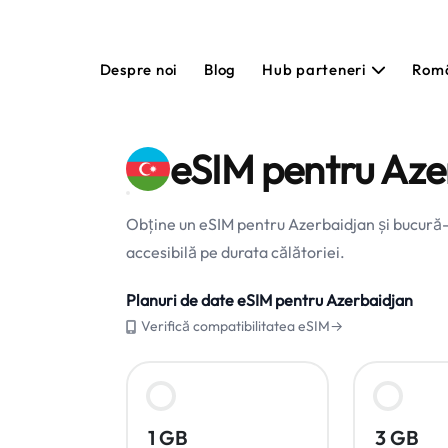
Despre noi
Blog
Hub parteneri
Rom
eSIM pentru Aze
Obține un eSIM pentru Azerbaidjan și bucură-te
accesibilă pe durata călătoriei.
Planuri de date eSIM pentru Azerbaidjan
Verifică compatibilitatea eSIM→
1 GB
3 GB