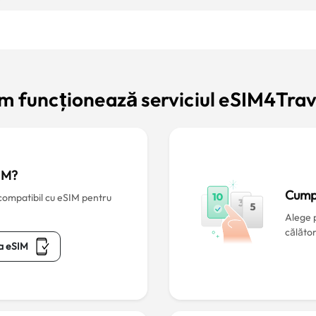
m funcționează serviciul eSIM4Trav
IM?
Cump
 compatibil cu eSIM pentru
Alege 
călător
ea eSIM