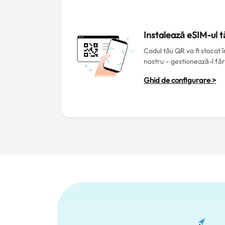
Instalează eSIM-ul t
Codul tău QR va fi stocat 
nostru – gestionează-l făr
Ghid de configurare >