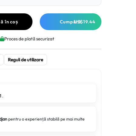
ă în coș
Cumpără
US$19.44
Proces de plată securizat
Reguli de utilizare
1
.
djan
pentru o experiență stabilă pe mai multe