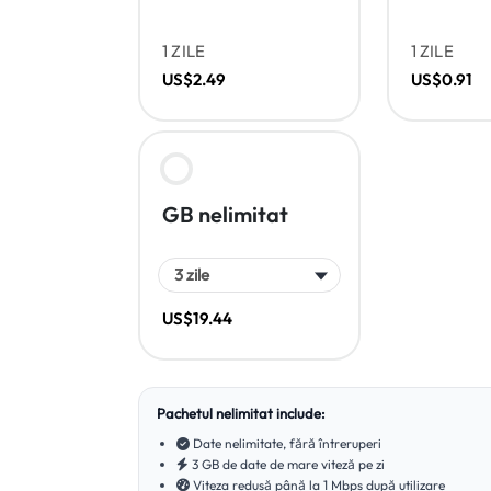
1 ZILE
1 ZILE
US$2.49
US$0.91
GB nelimitat
US$19.44
Pachetul nelimitat include:
Date nelimitate, fără întreruperi
3 GB de date de mare viteză pe zi
Viteza redusă până la 1 Mbps după utilizare