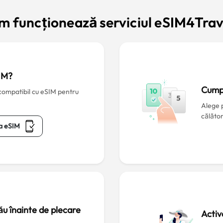
m funcționează serviciul eSIM4Trav
IM?
Cump
 compatibil cu eSIM pentru
Alege 
călător
ea eSIM
ău înainte de plecare
Activ