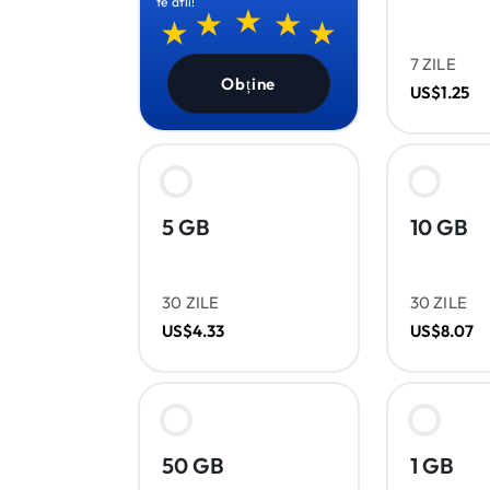
te afli!
7 ZILE
Obține
US$1.25
5 GB
10 GB
30 ZILE
30 ZILE
US$4.33
US$8.07
50 GB
1 GB