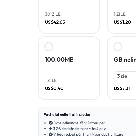
30 ZILE
1 ZILE
US$42.65
US$1.20
100.00MB
GB neli
1 ZILE
US$0.40
US$7.31
Pachetul nelimitat include:
Date nelimitate, fără întreruperi
3 GB de date de mare viteză pe zi
Viteza redusă până la 1 Mbps după utilizare