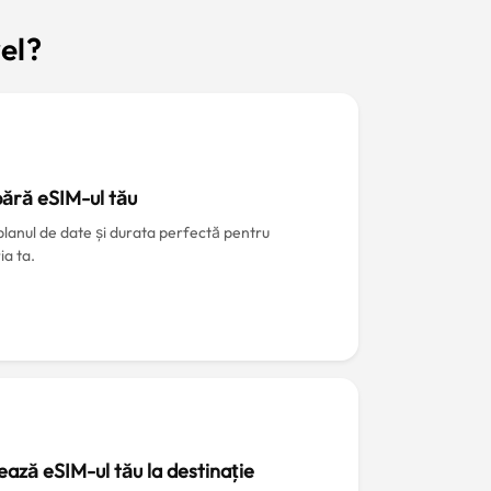
el?
ără eSIM-ul tău
planul de date și durata perfectă pentru
ia ta.
ează eSIM-ul tău la destinație