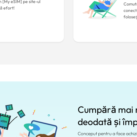
în [My eSIM] pe site-ul
Comută
ă efort!
conect
foloseș
Cumpără mai m
deodată și împ
Conceput pentru a face achizi