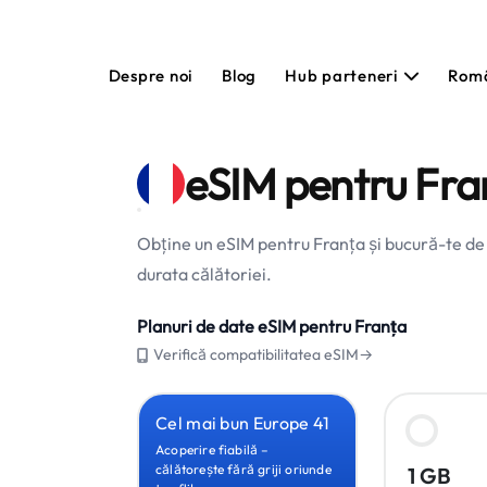
Despre noi
Blog
Hub parteneri
Rom
eSIM pentru Fra
Obține un eSIM pentru Franța și bucură-te de o
durata călătoriei.
Planuri de date eSIM pentru Franța
Verifică compatibilitatea eSIM→
Cel mai bun Europe 41
Acoperire fiabilă –
călătorește fără griji oriunde
1 GB