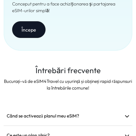
Conceput pentru a face achiziționarea și partajarea
eSIM-urilor simplă!
Începe
Întrebări frecvente
Bucurați-vă de eSIM4Travel cu ușurință și obțineți rapid răspunsuri
la întrebările comune!
Când se activează planul meu eSIM?
Se activează imediat ce se conectează la o rețea compatibilă.
Vă recomandăm să îl instalați înainte de plecare.
Ce este un plan zilnic?