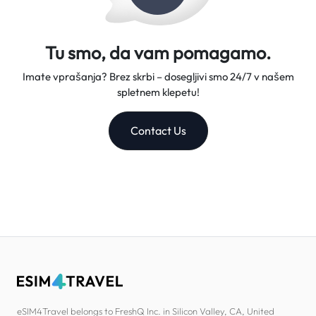
Tu smo, da vam pomagamo.
Imate vprašanja? Brez skrbi – dosegljivi smo 24/7 v našem
spletnem klepetu!
Contact Us
eSIM4Travel belongs to FreshQ Inc. in Silicon Valley, CA, United