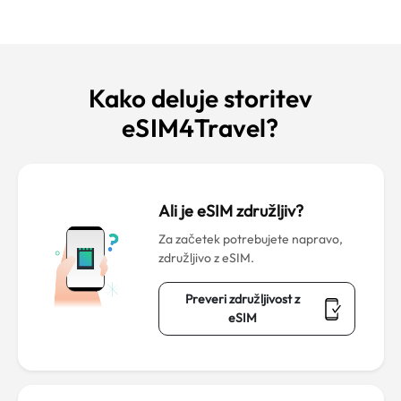
Kako deluje storitev
eSIM4Travel?
Ali je eSIM združljiv?
Za začetek potrebujete napravo,
združljivo z eSIM.
Preveri združljivost z
eSIM